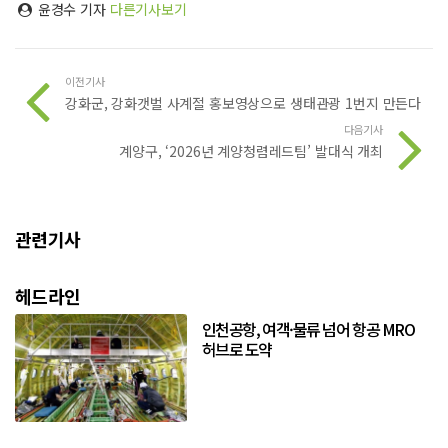
윤경수 기자
다른기사보기
이전기사
강화군, 강화갯벌 사계절 홍보영상으로 생태관광 1번지 만든다
다음기사
계양구, ‘2026년 계양청렴레드팀’ 발대식 개최
관련기사
헤드라인
인천공항, 여객·물류 넘어 항공 MRO
허브로 도약