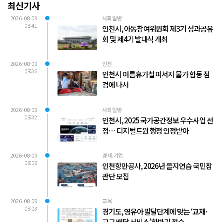
최신기사
2026-08-09
사회일반
08:41
인천시, 아동참여위원회 제3기 성과공유
회 및 제4기 발대식 개최
2026-08-09
인천
08:36
인천시 여름휴가철 피서지 물가 합동 점
검에 나서
2026-08-09
사회일반
08:32
인천시, 2025 국가공간정보 우수사업 선
정… 디지털트윈 행정 인정받아
2026-08-09
경제.기업
08:09
인천항만공사, 2026년 을지연습 국민참
관단 모집
2026-08-09
교육
08:03
경기도, 영유아 발달단계에 맞는 ‘교재·
교구 배달 서비스’ 하반기 접수