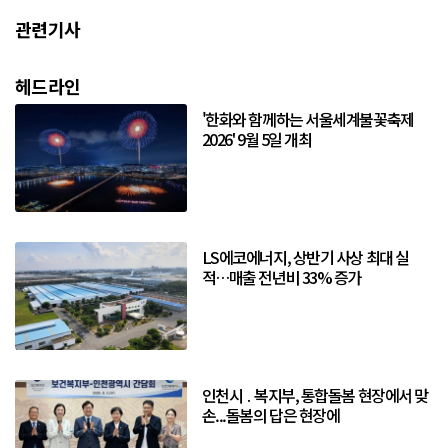
관련기사
헤드라인
'한화와 함께하는 서울세계불꽃축제
2026' 9월 5일 개최
LS에코에너지, 상반기 사상 최대 실
적…매출 전년비 33% 증가
인천시 ․ 복지부, 통합돌봄 현장에서 맞
손...돌봄의 답은 현장에