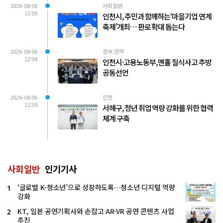
2026-08-06
사회일반
12:09
인천시, 주민과 함께하는‘마을기업 연계
축제’개최… 판로 확대 돕는다
2026-08-06
정부.정책
12:04
인천시·고용노동부, 맨홀 질식사고 추방
공동선언
2026-08-06
인천
11:59
서해구, 청년 취업 역량 강화를 위한 협력
체계 구축
사회일반
인기기사
‘글로벌 K-청소년’으로 성장하도록…청소년 디지털 역량
1
강화
KT, 일본 공연기획사와 손잡고 AR·VR 공연 콘텐츠 사업
2
추진