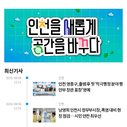
최신기사
2026-08-06
인천
12:31
인천 영종구, 출범 후 첫 ‘적극행정 분야 행
안부 장관 표창’ 영예
2026-08-06
인천
12:15
남영희 인천시 정무부시장, 폭염 대비 현
장 점검… 시민 안전 최우선