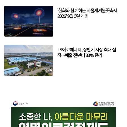
'한화와 함께하는 서울세계불꽃축제
2026' 9월 5일 개최
LS에코에너지, 상반기 사상 최대 실
적…매출 전년비 33% 증가