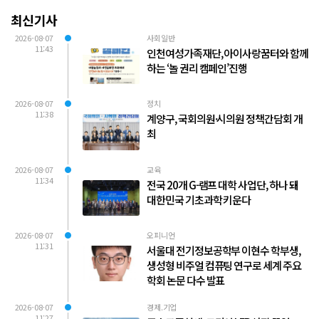
최신기사
2026-08-07
사회일반
11:43
인천여성가족재단, 아이사랑꿈터와 함께
하는 ‘놀 권리 캠페인’진행
2026-08-07
정치
11:38
계양구, 국회의원·시의원 정책간담회 개
최
2026-08-07
교육
11:34
전국 20개 G-램프 대학 사업단, 하나 돼
대한민국 기초과학 키운다
2026-08-07
오피니언
11:31
서울대 전기정보공학부 이현수 학부생,
생성형 비주얼 컴퓨팅 연구로 세계 주요
학회 논문 다수 발표
2026-08-07
경제.기업
11:27