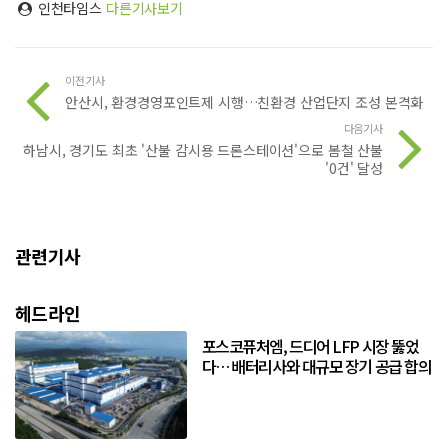
인천타임스
다른기사보기
이전기사
안산시, 환경경영포인트제 시행…친환경 산업단지 조성 본격화
다음기사
하남시, 경기도 최초 '산불 감시용 드론스테이션'으로 봄철 산불
'0건' 달성
관련기사
헤드라인
포스코퓨처엠, 드디어 LFP 시장 뚫었
다… 배터리사와 대규모 장기 공급 합의