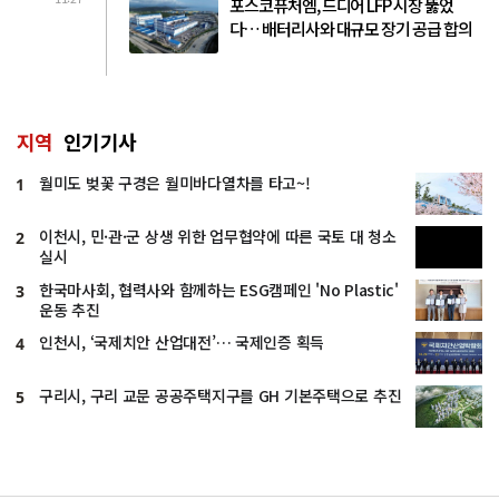
포스코퓨처엠, 드디어 LFP 시장 뚫었
다… 배터리사와 대규모 장기 공급 합의
지역
인기기사
월미도 벚꽃 구경은 월미바다열차를 타고~!
1
이천시, 민·관·군 상생 위한 업무협약에 따른 국토 대 청소
2
실시
한국마사회, 협력사와 함께하는 ESG캠페인 'No Plastic'
3
운동 추진
인천시, ‘국제치안 산업대전’… 국제인증 획득
4
구리시, 구리 교문 공공주택지구를 GH 기본주택으로 추진
5