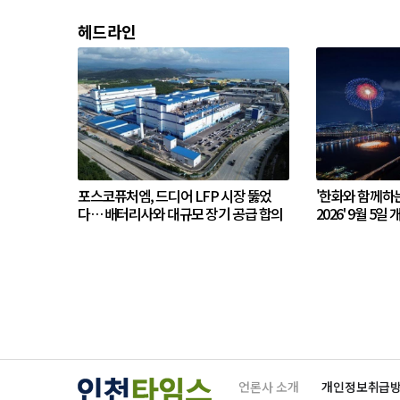
헤드라인
포스코퓨처엠, 드디어 LFP 시장 뚫었
'한화와 함께하
다… 배터리사와 대규모 장기 공급 합의
2026' 9월 5일 
언론사 소개
개인정보취급