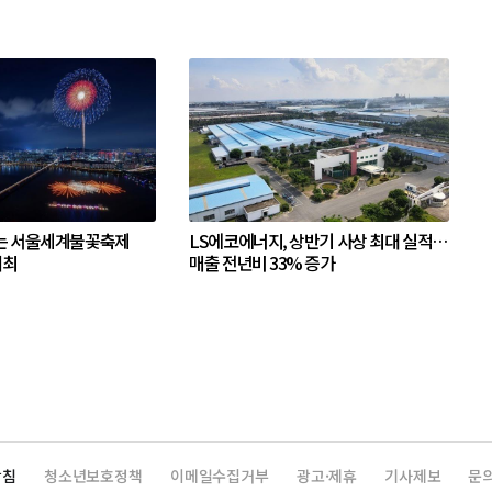
는 서울세계불꽃축제
LS에코에너지, 상반기 사상 최대 실적…
개최
매출 전년비 33% 증가
방침
청소년보호정책
이메일수집거부
광고·제휴
기사제보
문