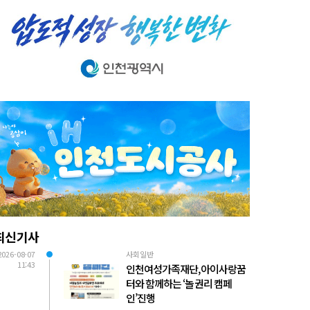
최신기사
2026-08-07
사회일반
11:43
인천여성가족재단, 아이사랑꿈
터와 함께하는 ‘놀 권리 캠페
인’진행