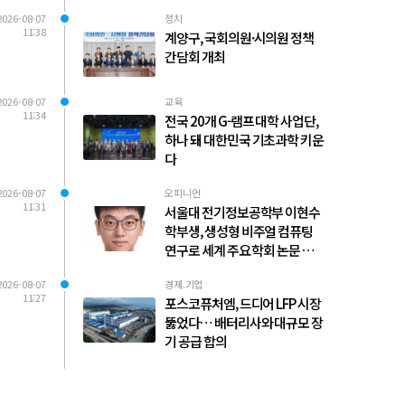
2026-08-07
정치
11:38
계양구, 국회의원·시의원 정책
간담회 개최
2026-08-07
교육
11:34
전국 20개 G-램프 대학 사업단,
하나 돼 대한민국 기초과학 키운
다
2026-08-07
오피니언
11:31
서울대 전기정보공학부 이현수
학부생, 생성형 비주얼 컴퓨팅
연구로 세계 주요 학회 논문 다수
발표
2026-08-07
경제.기업
11:27
포스코퓨처엠, 드디어 LFP 시장
뚫었다… 배터리사와 대규모 장
기 공급 합의