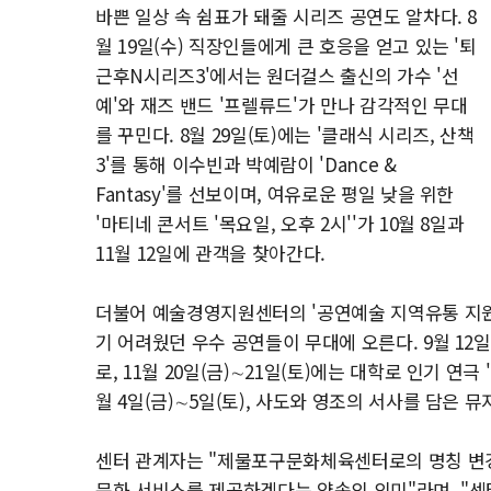
바쁜 일상 속 쉼표가 돼줄 시리즈 공연도 알차다. 8
월 19일(수) 직장인들에게 큰 호응을 얻고 있는 '퇴
근후N시리즈3'에서는 원더걸스 출신의 가수 '선
예'와 재즈 밴드 '프렐류드'가 만나 감각적인 무대
를 꾸민다. 8월 29일(토)에는 '클래식 시리즈, 산책
3'를 통해 이수빈과 박예람이 'Dance &
Fantasy'를 선보이며, 여유로운 평일 낮을 위한
'마티네 콘서트 '목요일, 오후 2시''가 10월 8일과
11월 12일에 관객을 찾아간다.
더불어 예술경영지원센터의 '공연예술 지역유통 지원
기 어려웠던 우수 공연들이 무대에 오른다. 9월 12
로, 11월 20일(금)∼21일(토)에는 대학로 인기 연
월 4일(금)∼5일(토), 사도와 영조의 서사를 담은 
센터 관계자는 "제물포구문화체육센터로의 명칭 변경
문화 서비스를 제공하겠다는 약속의 의미"라며, "센