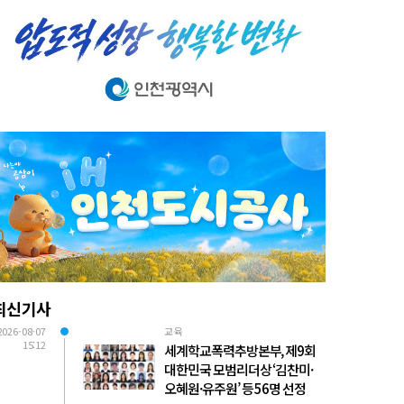
최신기사
2026-08-07
교육
15:12
세계학교폭력추방본부, 제9회
대한민국 모범리더상 ‘김찬미·
오혜원·유주원’ 등 56명 선정