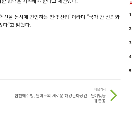
위한 협력을 지속해야 한다고 제언했다.
1
 혁신을 동시에 견인하는 전략 산업”이라며 “국가 간 신뢰와
있다”고 밝혔다.
2
3
4
5
다음기사
인천해수청, 월미도의 새로운 해양문화공간...월미빛등
대 준공