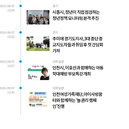
2026-08-07
경기
15:09
시흥시, 청년이 직접 점검하는
청년정책 모니터링 본격 추진
2026-08-07
정치
15:03
추미애 경기도지사, 3대 종단 종
교지도자들과 취임 후 첫 간담회
가져
2026-08-07
사회일반
14:57
인천시, 이호선과 함께하는 아동
학대예방 부모특강 개최
2026-08-07
사회일반
11:43
인천여성가족재단, 아이사랑꿈
터와 함께하는 ‘놀 권리 캠페
인’진행