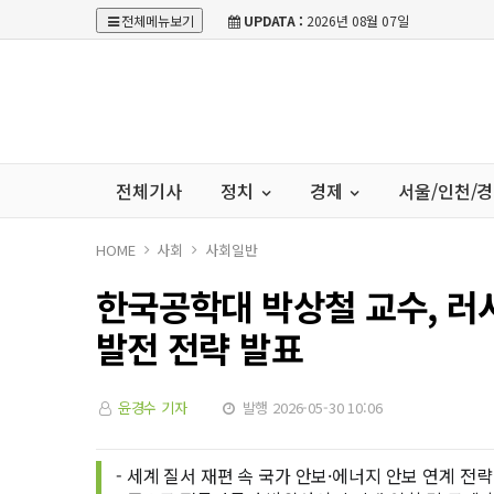
전체메뉴보기
UPDATA :
2026년 08월 07일
전체기사
정치
경제
서울/인천/
HOME
사회
사회일반
한국공학대 박상철 교수, 러
발전 전략 발표
윤경수 기자
발행 2026-05-30 10:06
- 세계 질서 재편 속 국가 안보·에너지 안보 연계 전략