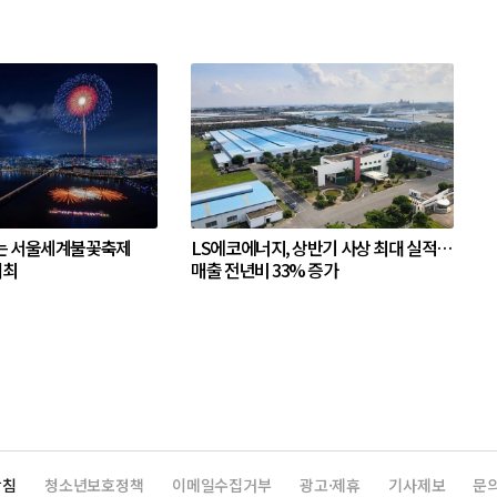
는 서울세계불꽃축제
LS에코에너지, 상반기 사상 최대 실적…
개최
매출 전년비 33% 증가
방침
청소년보호정책
이메일수집거부
광고·제휴
기사제보
문