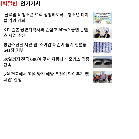
사회일반
인기기사
‘글로벌 K-청소년’으로 성장하도록…청소년 디지
털 역량 강화
KT, 일본 공연기획사와 손잡고 AR·VR 공연 콘텐
츠 사업 추진
방탄소년단 지민 팬, 소아암 어린이 돕기 헌혈증
641장 기부
30일까지 전국 680여 곳서 자동차 배출가스 집중
단속
5월 전국에서 ‘미아방지 예방 목걸이 달아주기 캠
페인’ 진행