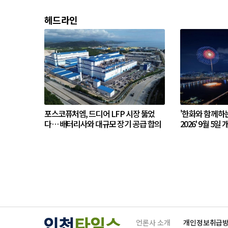
헤드라인
포스코퓨처엠, 드디어 LFP 시장 뚫었
'한화와 함께하
다… 배터리사와 대규모 장기 공급 합의
2026' 9월 5일 
언론사 소개
개인정보취급