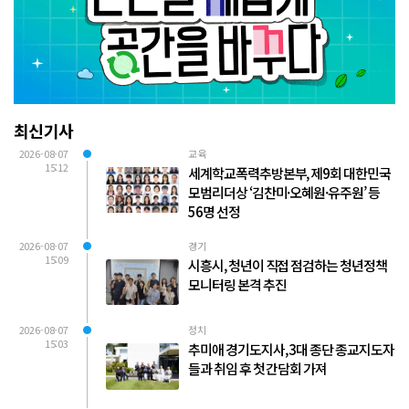
최신기사
2026-08-07
교육
15:12
세계학교폭력추방본부, 제9회 대한민국
모범리더상 ‘김찬미·오혜원·유주원’ 등
56명 선정
2026-08-07
경기
15:09
시흥시, 청년이 직접 점검하는 청년정책
모니터링 본격 추진
2026-08-07
정치
15:03
추미애 경기도지사, 3대 종단 종교지도자
들과 취임 후 첫 간담회 가져