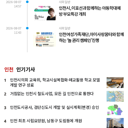
2026-08-07
사회일반
14:57
인천시, 이호선과 함께하는 아동학대예
방 부모특강 개최
2026-08-07
사회일반
11:43
인천여성가족재단, 아이사랑꿈터와 함께
하는 ‘놀 권리 캠페인’진행
인천
인기기사
인천시의회 교육위, 학교시설복합화·폐교활용 학교 모델
1
개발 연구 성료
거침없는 인천시 철도사업, 모든 길 인천으로 통한다
2
인천도시공사, 검단신도시 개발 및 실시계획(변경) 승인
3
인천 최초 시립요양원, 남동구 도림동에 개원
4