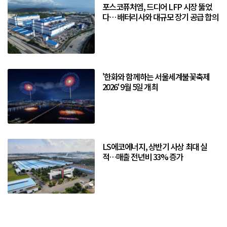
포스코퓨처엠, 드디어 LFP 시장 뚫었
다… 배터리사와 대규모 장기 공급 합의
'한화와 함께하는 서울세계불꽃축제
2026' 9월 5일 개최
LS에코에너지, 상반기 사상 최대 실
적…매출 전년비 33% 증가