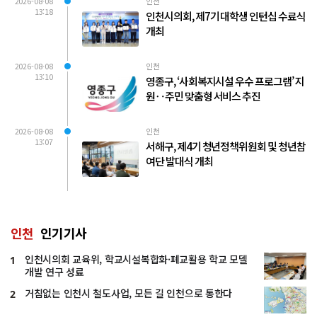
2026-08-08
인천
13:18
인천시의회, 제7기 대학생 인턴십 수료식
개최
2026-08-08
인천
13:10
영종구, ‘사회복지시설 우수 프로그램’ 지
원‥주민 맞춤형 서비스 추진
2026-08-08
인천
13:07
서해구, 제4기 청년정책위원회 및 청년참
여단 발대식 개최
인천
인기기사
인천시의회 교육위, 학교시설복합화·폐교활용 학교 모델
1
개발 연구 성료
거침없는 인천시 철도사업, 모든 길 인천으로 통한다
2