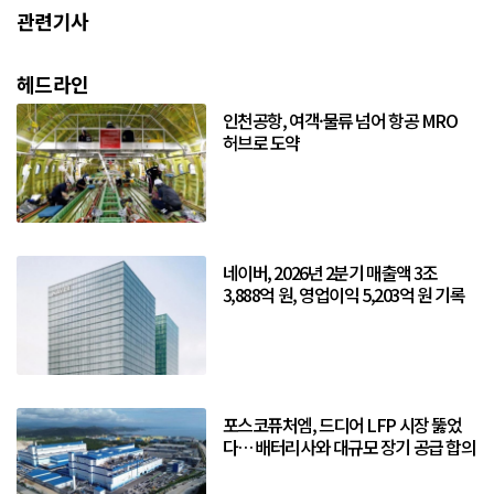
관련기사
헤드라인
인천공항, 여객·물류 넘어 항공 MRO
허브로 도약
네이버, 2026년 2분기 매출액 3조
3,888억 원, 영업이익 5,203억 원 기록
포스코퓨처엠, 드디어 LFP 시장 뚫었
다… 배터리사와 대규모 장기 공급 합의