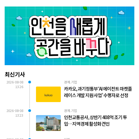
최신기사
2026-08-08
경제.기업
13:26
카카오, 과기정통부 ‘AI 에이전트 마켓플
레이스 개발 지원 사업’ 수행자로 선정
2026-08-08
경제.기업
13:23
인천교통공사, 상반기 408억 조기 투
입…지역경제 활성화 견인