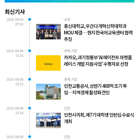
최신기사
2026-08-09
교육
07:55
총신대학교, 우간다 개혁신학대학과
MOU 체결… 현지 한국어교육센터 협력
추진
2026-08-08
경제.기업
13:26
카카오, 과기정통부 ‘AI 에이전트 마켓플
레이스 개발 지원 사업’ 수행자로 선정
2026-08-08
경제.기업
13:23
인천교통공사, 상반기 408억 조기 투
입…지역경제 활성화 견인
2026-08-08
인천
13:18
인천시의회, 제7기 대학생 인턴십 수료식
개최
2026-08-08
인천