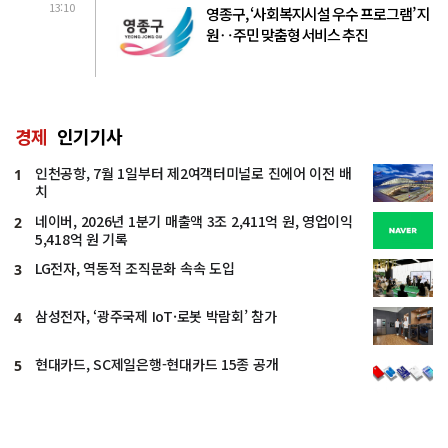
13:10
영종구, ‘사회복지시설 우수 프로그램’ 지
원‥주민 맞춤형 서비스 추진
경제
인기기사
인천공항, 7월 1일부터 제2여객터미널로 진에어 이전 배
1
치
네이버, 2026년 1분기 매출액 3조 2,411억 원, 영업이익
2
5,418억 원 기록
LG전자, 역동적 조직문화 속속 도입
3
삼성전자, ‘광주국제 IoT·로봇 박람회’ 참가
4
현대카드, SC제일은행-현대카드 15종 공개
5