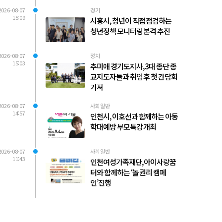
2026-08-07
경기
15:09
시흥시, 청년이 직접 점검하는
청년정책 모니터링 본격 추진
2026-08-07
정치
15:03
추미애 경기도지사, 3대 종단 종
교지도자들과 취임 후 첫 간담회
가져
2026-08-07
사회일반
14:57
인천시, 이호선과 함께하는 아동
학대예방 부모특강 개최
2026-08-07
사회일반
11:43
인천여성가족재단, 아이사랑꿈
터와 함께하는 ‘놀 권리 캠페
인’진행