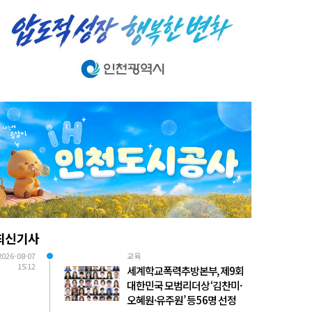
최신기사
2026-08-07
교육
15:12
세계학교폭력추방본부, 제9회
대한민국 모범리더상 ‘김찬미·
오혜원·유주원’ 등 56명 선정