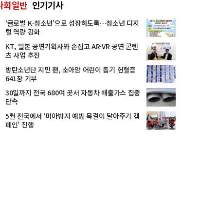
사회일반
인기기사
‘글로벌 K-청소년’으로 성장하도록…청소년 디지
털 역량 강화
KT, 일본 공연기획사와 손잡고 AR·VR 공연 콘텐
츠 사업 추진
방탄소년단 지민 팬, 소아암 어린이 돕기 헌혈증
641장 기부
30일까지 전국 680여 곳서 자동차 배출가스 집중
단속
5월 전국에서 ‘미아방지 예방 목걸이 달아주기 캠
페인’ 진행