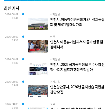
최신기사
2026-08-09
사회일반
08:41
인천시, 아동참여위원회 제3기 성과공유
회 및 제4기 발대식 개최
2026-08-09
인천
08:36
인천시 여름휴가철 피서지 물가 합동 점
검에 나서
2026-08-09
사회일반
08:32
인천시, 2025 국가공간정보 우수사업 선
정… 디지털트윈 행정 인정받아
2026-08-09
경제.기업
08:09
인천항만공사, 2026년 을지연습 국민참
관단 모집
2026-08-09
교육
08:03