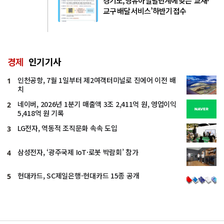
경기도, 영유아 발달단계에 맞는 ‘교재·
교구 배달 서비스’ 하반기 접수
경제
인기기사
인천공항, 7월 1일부터 제2여객터미널로 진에어 이전 배
1
치
네이버, 2026년 1분기 매출액 3조 2,411억 원, 영업이익
2
5,418억 원 기록
LG전자, 역동적 조직문화 속속 도입
3
삼성전자, ‘광주국제 IoT·로봇 박람회’ 참가
4
현대카드, SC제일은행-현대카드 15종 공개
5