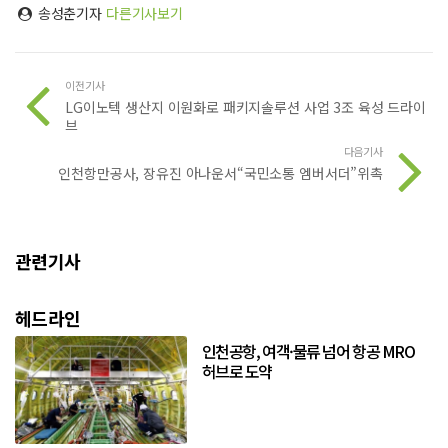
송성춘기자
다른기사보기
이전기사
LG이노텍 생산지 이원화로 패키지솔루션 사업 3조 육성 드라이
브
다음기사
인천항만공사, 장유진 아나운서“국민소통 엠버서더”위촉
관련기사
헤드라인
인천공항, 여객·물류 넘어 항공 MRO
허브로 도약