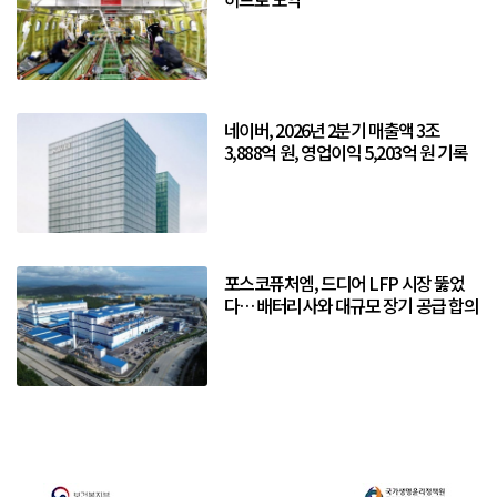
네이버, 2026년 2분기 매출액 3조
3,888억 원, 영업이익 5,203억 원 기록
포스코퓨처엠, 드디어 LFP 시장 뚫었
다… 배터리사와 대규모 장기 공급 합의