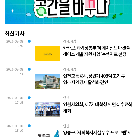
최신기사
2026-08-08
경제.기업
13:26
카카오, 과기정통부 ‘AI 에이전트 마켓플
레이스 개발 지원 사업’ 수행자로 선정
2026-08-08
경제.기업
13:23
인천교통공사, 상반기 408억 조기 투
입…지역경제 활성화 견인
2026-08-08
인천
13:18
인천시의회, 제7기 대학생 인턴십 수료식
개최
2026-08-08
인천
13:10
영종구, ‘사회복지시설 우수 프로그램’ 지