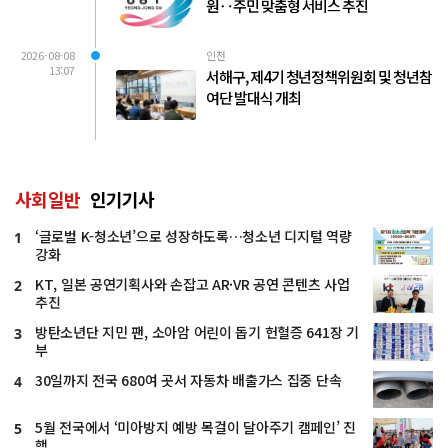
원‥주민 맞춤형 서비스 추진
2026-08-08
인천
13:07
서해구, 제4기 청년정책위원회 및 청년참
여단 발대식 개최
사회일반
인기기사
‘글로벌 K-청소년’으로 성장하도록…청소년 디지털 역량
1
강화
KT, 일본 공연기획사와 손잡고 AR·VR 공연 콘텐츠 사업
2
추진
방탄소년단 지민 팬, 소아암 어린이 돕기 헌혈증 641장 기
3
부
30일까지 전국 680여 곳서 자동차 배출가스 집중 단속
4
5월 전국에서 ‘미아방지 예방 목걸이 달아주기 캠페인’ 진
5
행