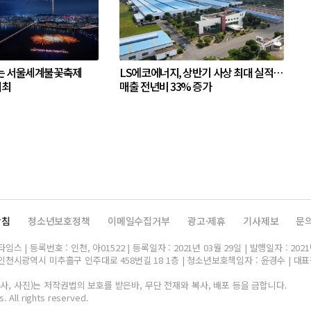
는 서울세계불꽃축제
LS에코에너지, 상반기 사상 최대 실적…
개최
매출 전년비 33% 증가
방침
청소년보호정책
이메일수집거부
광고·제휴
기사제보
문
스 | 등록번호 : 인천, 아01522 | 등록일자 : 2021년 03월 29일 | 발행일자 : 2021
인천시광역시 미추홀구 인주대로 458번길 18 1층 | 청소년보호책임자 : 윤경수 | 대표전화 
, 사진)는 저작권법의 보호를 받은바, 무단 전재와 복사, 배포 등을 금합니다.
. All rights reserved.