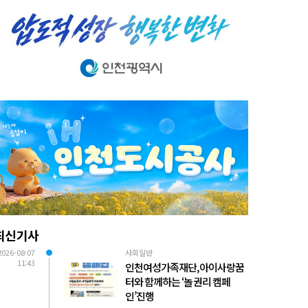
최신기사
2026-08-07
사회일반
11:43
인천여성가족재단, 아이사랑꿈
터와 함께하는 ‘놀 권리 캠페
인’진행