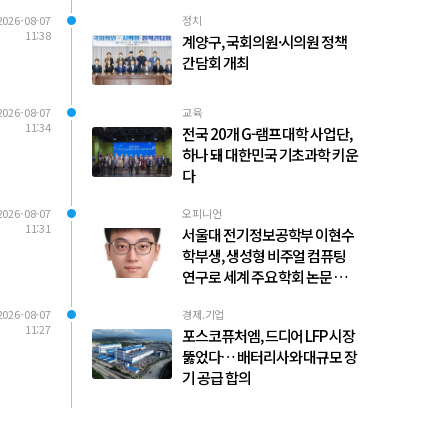
2026-08-07
정치
11:38
계양구, 국회의원·시의원 정책
간담회 개최
2026-08-07
교육
11:34
전국 20개 G-램프 대학 사업단,
하나 돼 대한민국 기초과학 키운
다
2026-08-07
오피니언
11:31
서울대 전기정보공학부 이현수
학부생, 생성형 비주얼 컴퓨팅
연구로 세계 주요 학회 논문 다수
발표
2026-08-07
경제.기업
11:27
포스코퓨처엠, 드디어 LFP 시장
뚫었다… 배터리사와 대규모 장
기 공급 합의