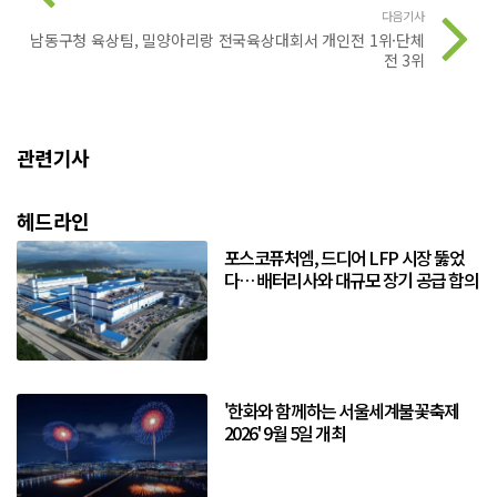
다음기사
남동구청 육상팀, 밀양아리랑 전국육상대회서 개인전 1위·단체
전 3위
관련기사
헤드라인
포스코퓨처엠, 드디어 LFP 시장 뚫었
다… 배터리사와 대규모 장기 공급 합의
'한화와 함께하는 서울세계불꽃축제
2026' 9월 5일 개최