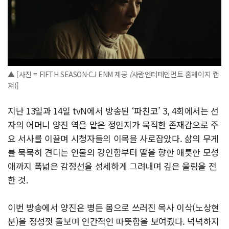
▲ [사진 = FIFTH SEASON·CJ ENM 제공
(
사람엔터테인먼트 홈체이지 캡
쳐)]
지난 13일과 14일 tvN에서 방송된 ‘파친코’ 3, 4회에서는 선
자의 어머니 양진 역을 맡은 정인지가 묵직한 존재감으로 주
요 서사를 이끌며 시청자들의 이목을 사로잡았다. 삶의 무게
를 묵묵히 견디는 인물의 강인함부터 딸을 향한 애틋한 모성
애까지 폭넓은 감정선을 섬세하게 그려내며 깊은 울림을 전
한 것.
이번 방송에서 양진은 병든 몸으로 쓰러진 목사 이삭(노상현
분)을 정성껏 돌보며 인간적인 따뜻함을 보여줬다. 넉넉하지