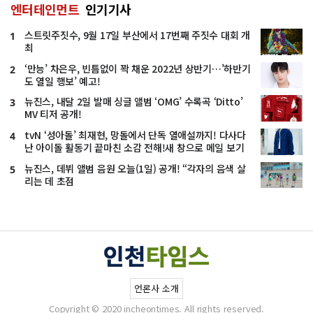
엔터테인먼트
인기기사
스트릿주짓수, 9월 17일 부산에서 17번째 주짓수 대회 개
1
최
‘만능’ 차은우, 빈틈없이 꽉 채운 2022년 상반기…’하반기
2
도 열일 행보’ 예고!
뉴진스, 내달 2일 발매 싱글 앨범 ‘OMG’ 수록곡 ‘Ditto’
3
MV 티저 공개!
tvN ‘성아돌’ 최재현, 망돌에서 단독 열애설까지! 다사다
4
난 아이돌 활동기 끝마친 소감 전해!새 창으로 메일 보기
뉴진스, 데뷔 앨범 음원 오늘(1일) 공개! “각자의 음색 살
5
리는 데 초점
언론사 소개
Copyright © 2020 incheontimes. All rights reserved.