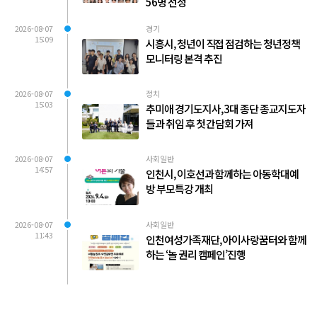
56명 선정
2026-08-07
경기
15:09
시흥시, 청년이 직접 점검하는 청년정책
모니터링 본격 추진
2026-08-07
정치
15:03
추미애 경기도지사, 3대 종단 종교지도자
들과 취임 후 첫 간담회 가져
2026-08-07
사회일반
14:57
인천시, 이호선과 함께하는 아동학대예
방 부모특강 개최
2026-08-07
사회일반
11:43
인천여성가족재단, 아이사랑꿈터와 함께
하는 ‘놀 권리 캠페인’진행