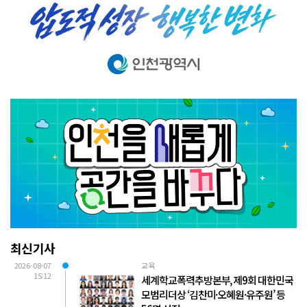
최신기사
2026-08-07
교육
15:12
세계학교폭력추방본부, 제9회 대한민국
모범리더상 ‘김찬미·오혜원·유주원’ 등