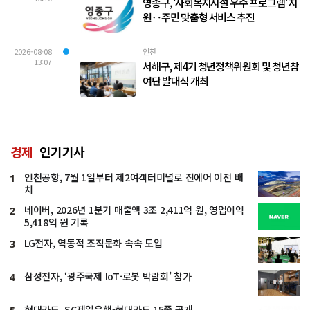
영종구, ‘사회복지시설 우수 프로그램’ 지
원‥주민 맞춤형 서비스 추진
2026-08-08
인천
13:07
서해구, 제4기 청년정책위원회 및 청년참
여단 발대식 개최
경제
인기기사
인천공항, 7월 1일부터 제2여객터미널로 진에어 이전 배
1
치
네이버, 2026년 1분기 매출액 3조 2,411억 원, 영업이익
2
5,418억 원 기록
LG전자, 역동적 조직문화 속속 도입
3
삼성전자, ‘광주국제 IoT·로봇 박람회’ 참가
4
현대카드, SC제일은행-현대카드 15종 공개