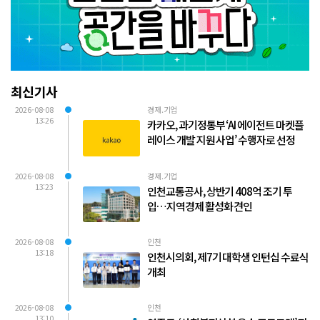
최신기사
2026-08-08
경제.기업
13:26
카카오, 과기정통부 ‘AI 에이전트 마켓플
레이스 개발 지원 사업’ 수행자로 선정
2026-08-08
경제.기업
13:23
인천교통공사, 상반기 408억 조기 투
입…지역경제 활성화 견인
2026-08-08
인천
13:18
인천시의회, 제7기 대학생 인턴십 수료식
개최
2026-08-08
인천
13:10