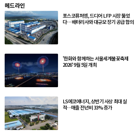
헤드라인
포스코퓨처엠, 드디어 LFP 시장 뚫었
다… 배터리사와 대규모 장기 공급 합의
'한화와 함께하는 서울세계불꽃축제
2026' 9월 5일 개최
LS에코에너지, 상반기 사상 최대 실
적…매출 전년비 33% 증가