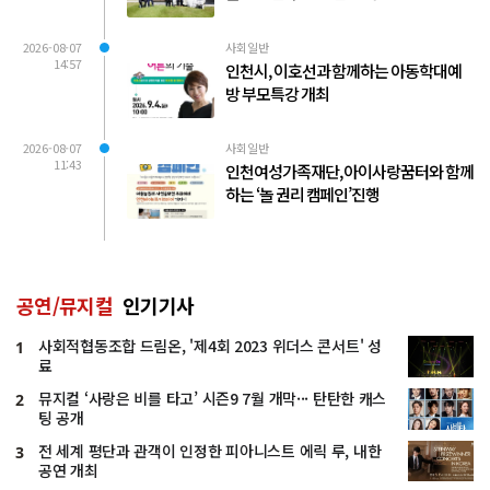
2026-08-07
사회일반
14:57
인천시, 이호선과 함께하는 아동학대예
방 부모특강 개최
2026-08-07
사회일반
11:43
인천여성가족재단, 아이사랑꿈터와 함께
하는 ‘놀 권리 캠페인’진행
공연/뮤지컬
인기기사
사회적협동조합 드림온, '제4회 2023 위더스 콘서트' 성
1
료
뮤지컬 ‘사랑은 비를 타고’ 시즌9 7월 개막··· 탄탄한 캐스
2
팅 공개
전 세계 평단과 관객이 인정한 피아니스트 에릭 루, 내한
3
공연 개최