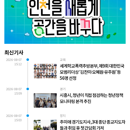
최신기사
2026-08-07
교육
15:12
세계학교폭력추방본부, 제9회 대한민국
모범리더상 ‘김찬미·오혜원·유주원’ 등
56명 선정
2026-08-07
경기
15:09
시흥시, 청년이 직접 점검하는 청년정책
모니터링 본격 추진
2026-08-07
정치
15:03
추미애 경기도지사, 3대 종단 종교지도자
들과 취임 후 첫 간담회 가져