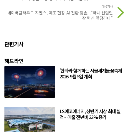
다음기사
네이버클라우드-지멘스, 제조 현장 AI 전환 맞손..."국내 산업현
장 혁신 앞당긴다"
관련기사
헤드라인
'한화와 함께하는 서울세계불꽃축제
2026' 9월 5일 개최
LS에코에너지, 상반기 사상 최대 실
적…매출 전년비 33% 증가