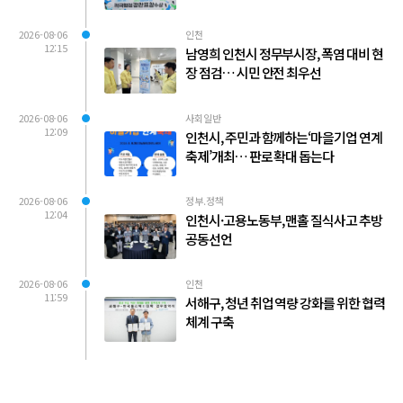
2026-08-06
인천
12:15
남영희 인천시 정무부시장, 폭염 대비 현
장 점검… 시민 안전 최우선
2026-08-06
사회일반
12:09
인천시, 주민과 함께하는‘마을기업 연계
축제’개최… 판로 확대 돕는다
2026-08-06
정부.정책
12:04
인천시·고용노동부, 맨홀 질식사고 추방
공동선언
2026-08-06
인천
11:59
서해구, 청년 취업 역량 강화를 위한 협력
체계 구축