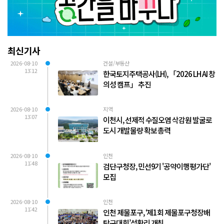
최신기사
2026-08-10
건설/부동산
13:12
한국토지주택공사(LH), 「2026 LH AI 창
의성 캠프」 추진
2026-08-10
지역
13:07
이천시, 선제적 수질오염 삭감원 발굴로
도시 개발물량 확보 총력
2026-08-10
인천
11:48
검단구청장, 민선9기 '공약이행평가단'
모집
2026-08-10
인천
11:42
인천 제물포구, ‘제1회 제물포구청장배
탁구대회’성황리 개최