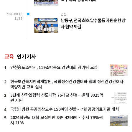
2026-08-10
인천
11:38
남동구, 전국 최초 압수물품 자원순환 삼
자 협약 체결
교육
인기기사
인천송도소방서, 119소방동요 경연대회 참가팀 모집
1
한국보건복지인력개발원, 국립정신건강센터와 함께 정신건강간호사
2
역량기반 교육 실시
3단계 산학연협력 선도대학 76개교 선정…올해 3025억
3
원 지원
국립대병원 공공임상교수 150여명 선발…7월 공공의료기관 배치
4
2024학년도 대학 모집인원 34만4296명…수시 79%·정
5
시 21%