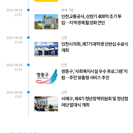
2026-08-08
경제.기업
13:23
인천교통공사, 상반기 408억 조기 투
입…지역경제 활성화 견인
2026-08-08
인천
13:18
인천시의회, 제7기 대학생 인턴십 수료식
개최
2026-08-08
인천
13:10
영종구, ‘사회복지시설 우수 프로그램’ 지
원‥주민 맞춤형 서비스 추진
2026-08-08
인천
13:07
서해구, 제4기 청년정책위원회 및 청년참
여단 발대식 개최