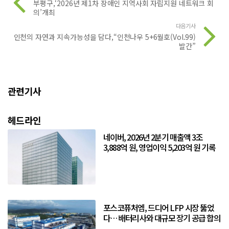
부평구,‘2026년 제1차 장애인 지역사회 자립지원 네트워크 회
의’개최
다음기사
인천의 자연과 지속가능성을 담다,“인천나우 5+6월호(Vol.99)
발간”
관련기사
헤드라인
네이버, 2026년 2분기 매출액 3조
3,888억 원, 영업이익 5,203억 원 기록
포스코퓨처엠, 드디어 LFP 시장 뚫었
다… 배터리사와 대규모 장기 공급 합의