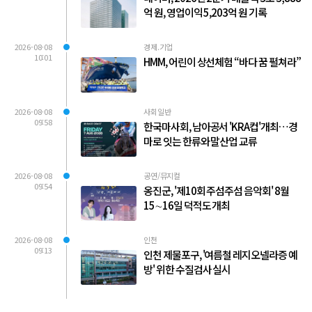
억 원, 영업이익 5,203억 원 기록
2026-08-08
경제.기업
10:01
HMM, 어린이 상선체험 “바다 꿈 펼쳐라”
2026-08-08
사회일반
09:58
한국마사회, 남아공서 'KRA컵'개최…경
마로 잇는 한류와 말산업 교류
2026-08-08
공연/뮤지컬
09:54
옹진군, '제10회 주섬주섬 음악회' 8월
15∼16일 덕적도 개최
2026-08-08
인천
09:13
인천 제물포구, '여름철 레지오넬라증 예
방' 위한 수질검사 실시