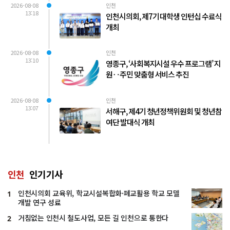
2026-08-08
인천
13:18
인천시의회, 제7기 대학생 인턴십 수료식
개최
2026-08-08
인천
13:10
영종구, ‘사회복지시설 우수 프로그램’ 지
원‥주민 맞춤형 서비스 추진
2026-08-08
인천
13:07
서해구, 제4기 청년정책위원회 및 청년참
여단 발대식 개최
인천
인기기사
인천시의회 교육위, 학교시설복합화·폐교활용 학교 모델
1
개발 연구 성료
거침없는 인천시 철도사업, 모든 길 인천으로 통한다
2