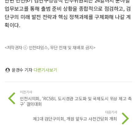
한편 민선9기 검단구청장직 인수위원회는 24일까지 분야별
업무보고를 통해 출범 준비 상황을 종합적으로 점검하고, 검
단구의 미래 발전 전략과 핵심 정책과제를 구체화해 나갈 계
획이다.
<저작권자 ⓒ 인천타임스, 무단 전재 및 재배포 금지>
윤경수 기자
다른기사보기
이전기사
인천시의회, ‘RC5BL 도시경관 고도화 및 국제도시 위상 제고 촉
구’ 결의대회
다음기사
제1대 검단구의회, 개원 앞두고 사전간담회 개최