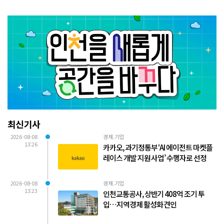
최신기사
2026-08-08
경제.기업
13:26
카카오, 과기정통부 ‘AI 에이전트 마켓플
레이스 개발 지원 사업’ 수행자로 선정
2026-08-08
경제.기업
13:23
인천교통공사, 상반기 408억 조기 투
입…지역경제 활성화 견인