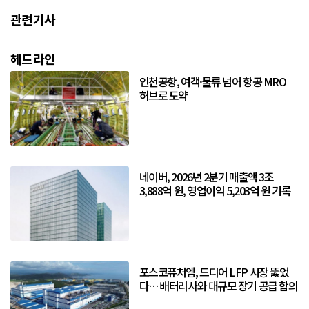
관련기사
헤드라인
인천공항, 여객·물류 넘어 항공 MRO
허브로 도약
네이버, 2026년 2분기 매출액 3조
3,888억 원, 영업이익 5,203억 원 기록
포스코퓨처엠, 드디어 LFP 시장 뚫었
다… 배터리사와 대규모 장기 공급 합의