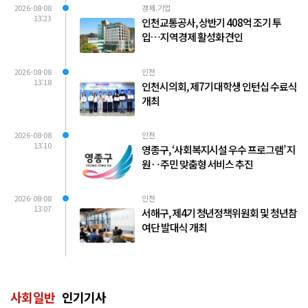
2026-08-08
경제.기업
13:23
인천교통공사, 상반기 408억 조기 투
입…지역경제 활성화 견인
2026-08-08
인천
13:18
인천시의회, 제7기 대학생 인턴십 수료식
개최
2026-08-08
인천
13:10
영종구, ‘사회복지시설 우수 프로그램’ 지
원‥주민 맞춤형 서비스 추진
2026-08-08
인천
13:07
서해구, 제4기 청년정책위원회 및 청년참
여단 발대식 개최
사회일반
인기기사