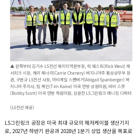
▲ 왼쪽부터 김기수 LS전선 북미지역본부장, 릭 웨스트(Rick West) 체
서피크 시장, 캐리 체너리(Carrie Chenery) 버지니아주 통상상무부 장
관, 구본규 LS전선 사장, 아비게일 스팬버거(Abigail Spanberger) 버
지니아 주지사, 팀 케인(Tim Kaine) 미국 연방 상원의원, 바비 스콧
(Bobby Scott) 미국 연방 하원의원, 심윤찬 LS그린링크 매니징 디렉터
(LS전선 제공)
LS그린링크 공장은 미국 최대 규모의 해저케이블 생산기지
로, 2027년 하반기 완공과 2028년 1분기 상업 생산을 목표로