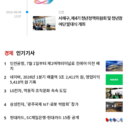
2026-08-08
인천
13:07
서해구, 제4기 청년정책위원회 및 청년참
여단 발대식 개최
경제
인기기사
인천공항, 7월 1일부터 제2여객터미널로 진에어 이전 배
1
치
네이버, 2026년 1분기 매출액 3조 2,411억 원, 영업이익
2
5,418억 원 기록
LG전자, 역동적 조직문화 속속 도입
3
삼성전자, ‘광주국제 IoT·로봇 박람회’ 참가
4
현대카드, SC제일은행-현대카드 15종 공개
5