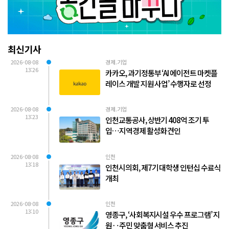
최신기사
2026-08-08
경제.기업
13:26
카카오, 과기정통부 ‘AI 에이전트 마켓플
레이스 개발 지원 사업’ 수행자로 선정
2026-08-08
경제.기업
13:23
인천교통공사, 상반기 408억 조기 투
입…지역경제 활성화 견인
2026-08-08
인천
13:18
인천시의회, 제7기 대학생 인턴십 수료식
개최
2026-08-08
인천
13:10
영종구, ‘사회복지시설 우수 프로그램’ 지
원‥주민 맞춤형 서비스 추진