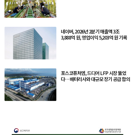
네이버, 2026년 2분기 매출액 3조
3,888억 원, 영업이익 5,203억 원 기록
포스코퓨처엠, 드디어 LFP 시장 뚫었
다… 배터리사와 대규모 장기 공급 합의