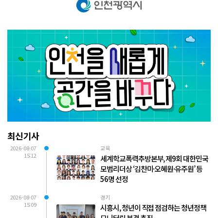
최신기사
2026-08-07
교육
15:12
세계학교폭력추방본부, 제9회 대한민국
모범리더상 ‘김찬미·오혜원·유주원’ 등
56명 선정
2026-08-07
경기
15:09
시흥시, 청년이 직접 점검하는 청년정책
모니터링 본격 추진