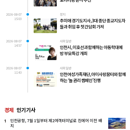
2026-08-07
정치
15:03
추미애 경기도지사, 3대 종단 종교지도자
들과 취임 후 첫 간담회 가져
2026-08-07
사회일반
14:57
인천시, 이호선과 함께하는 아동학대예
방 부모특강 개최
2026-08-07
사회일반
11:43
인천여성가족재단, 아이사랑꿈터와 함께
하는 ‘놀 권리 캠페인’진행
경제
인기기사
인천공항, 7월 1일부터 제2여객터미널로 진에어 이전 배
1
치