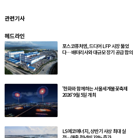
관련기사
헤드라인
포스코퓨처엠, 드디어 LFP 시장 뚫었
다… 배터리사와 대규모 장기 공급 합의
'한화와 함께하는 서울세계불꽃축제
2026' 9월 5일 개최
LS에코에너지, 상반기 사상 최대 실
적…매출 전년비 33% 증가