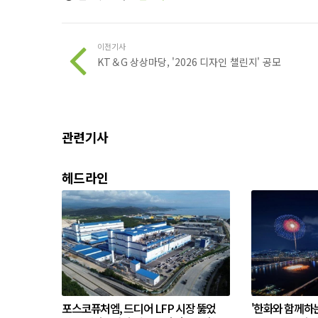
이전기사
KT＆G 상상마당, '2026 디자인 챌린지' 공모
관련기사
헤드라인
포스코퓨처엠, 드디어 LFP 시장 뚫었
'한화와 함께하