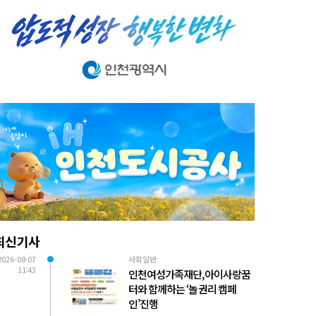
최신기사
2026-08-07
사회일반
11:43
인천여성가족재단, 아이사랑꿈
터와 함께하는 ‘놀 권리 캠페
인’진행