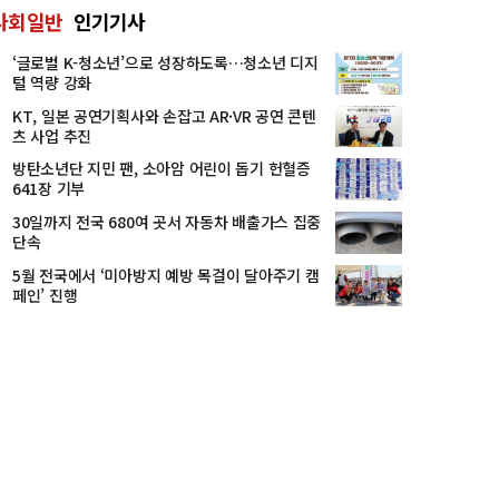
사회일반
인기기사
‘글로벌 K-청소년’으로 성장하도록…청소년 디지
털 역량 강화
KT, 일본 공연기획사와 손잡고 AR·VR 공연 콘텐
츠 사업 추진
방탄소년단 지민 팬, 소아암 어린이 돕기 헌혈증
641장 기부
30일까지 전국 680여 곳서 자동차 배출가스 집중
단속
5월 전국에서 ‘미아방지 예방 목걸이 달아주기 캠
페인’ 진행