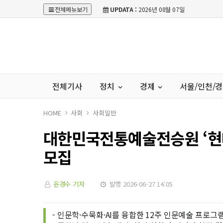
전체메뉴보기
UPDATA :
2026년 08월 07일
전체기사
정치
경제
서울/인천/
HOME
사회
사회일반
대한민국전통예술전승원 ‘현대
모집
윤경수 기자
발행 2026-06-27 14:05
- 인문학·수묵화·AI를 융합한 12주 인문예술 프로그