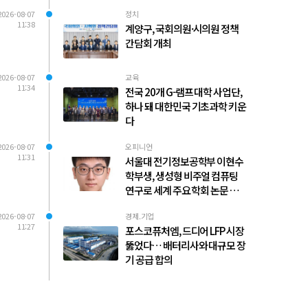
2026-08-07
정치
11:38
계양구, 국회의원·시의원 정책
간담회 개최
2026-08-07
교육
11:34
전국 20개 G-램프 대학 사업단,
하나 돼 대한민국 기초과학 키운
다
2026-08-07
오피니언
11:31
서울대 전기정보공학부 이현수
학부생, 생성형 비주얼 컴퓨팅
연구로 세계 주요 학회 논문 다수
발표
2026-08-07
경제.기업
11:27
포스코퓨처엠, 드디어 LFP 시장
뚫었다… 배터리사와 대규모 장
기 공급 합의