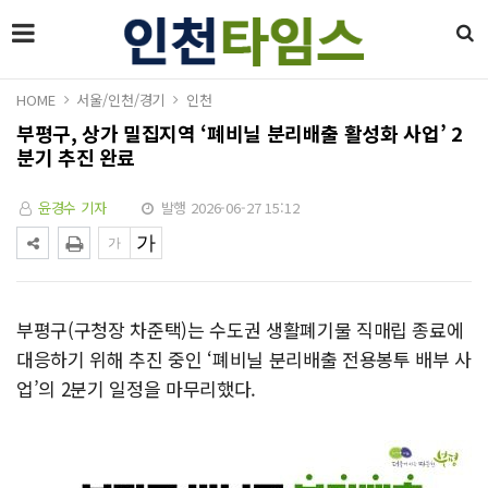
HOME
서울/인천/경기
인천
부평구, 상가 밀집지역 ‘폐비닐 분리배출 활성화 사업’ 2
분기 추진 완료
윤경수 기자
발행 2026-06-27 15:12
부평구(구청장 차준택)는 수도권 생활폐기물 직매립 종료에
대응하기 위해 추진 중인 ‘폐비닐 분리배출 전용봉투 배부 사
업’의 2분기 일정을 마무리했다.