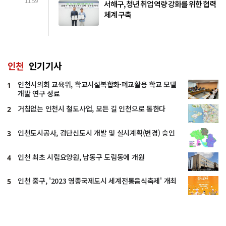
11:59
서해구, 청년 취업 역량 강화를 위한 협력
체계 구축
인천
인기기사
인천시의회 교육위, 학교시설복합화·폐교활용 학교 모델
1
개발 연구 성료
거침없는 인천시 철도사업, 모든 길 인천으로 통한다
2
인천도시공사, 검단신도시 개발 및 실시계획(변경) 승인
3
인천 최초 시립요양원, 남동구 도림동에 개원
4
인천 중구, '2023 영종국제도시 세계전통음식축제' 개최
5