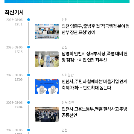
최신기사
2026-08-06
인천
12:31
인천 영종구, 출범 후 첫 ‘적극행정 분야 행
안부 장관 표창’ 영예
2026-08-06
인천
12:15
남영희 인천시 정무부시장, 폭염 대비 현
장 점검… 시민 안전 최우선
2026-08-06
사회일반
12:09
인천시, 주민과 함께하는‘마을기업 연계
축제’개최… 판로 확대 돕는다
2026-08-06
정부.정책
12:04
인천시·고용노동부, 맨홀 질식사고 추방
공동선언
2026-08-06
인천