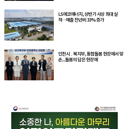
LS에코에너지, 상반기 사상 최대 실
적…매출 전년비 33% 증가
인천시 ․ 복지부, 통합돌봄 현장에서 맞
손...돌봄의 답은 현장에