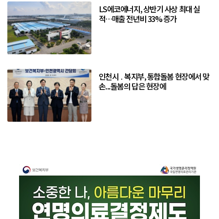
LS에코에너지, 상반기 사상 최대 실
적…매출 전년비 33% 증가
인천시 ․ 복지부, 통합돌봄 현장에서 맞
손...돌봄의 답은 현장에