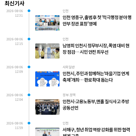
최신기사
2026-08-06
인천
12:31
인천 영종구, 출범 후 첫 ‘적극행정 분야 행
안부 장관 표창’ 영예
2026-08-06
인천
12:15
남영희 인천시 정무부시장, 폭염 대비 현
장 점검… 시민 안전 최우선
2026-08-06
사회일반
12:09
인천시, 주민과 함께하는‘마을기업 연계
축제’개최… 판로 확대 돕는다
2026-08-06
정부.정책
12:04
인천시·고용노동부, 맨홀 질식사고 추방
공동선언
2026-08-06
인천
11:59
서해구, 청년 취업 역량 강화를 위한 협력
체계 구축