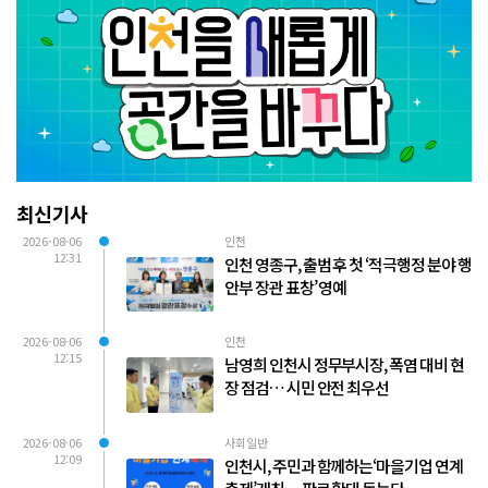
최신기사
2026-08-06
인천
12:31
인천 영종구, 출범 후 첫 ‘적극행정 분야 행
안부 장관 표창’ 영예
2026-08-06
인천
12:15
남영희 인천시 정무부시장, 폭염 대비 현
장 점검… 시민 안전 최우선
2026-08-06
사회일반
12:09
인천시, 주민과 함께하는‘마을기업 연계