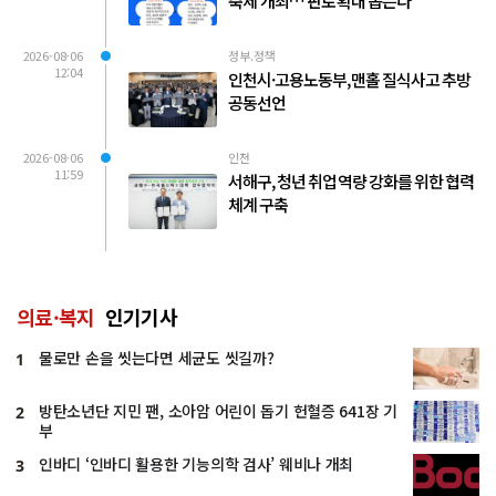
축제’개최… 판로 확대 돕는다
2026-08-06
정부.정책
12:04
인천시·고용노동부, 맨홀 질식사고 추방
공동선언
2026-08-06
인천
11:59
서해구, 청년 취업 역량 강화를 위한 협력
체계 구축
의료·복지
인기기사
물로만 손을 씻는다면 세균도 씻길까?
1
방탄소년단 지민 팬, 소아암 어린이 돕기 헌혈증 641장 기
2
부
인바디 ‘인바디 활용한 기능의학 검사’ 웨비나 개최
3