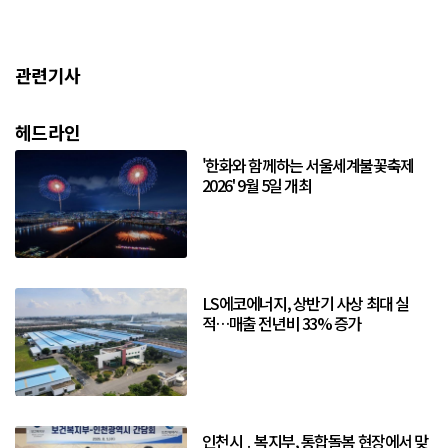
관련기사
헤드라인
'한화와 함께하는 서울세계불꽃축제
2026' 9월 5일 개최
LS에코에너지, 상반기 사상 최대 실
적…매출 전년비 33% 증가
인천시 ․ 복지부, 통합돌봄 현장에서 맞