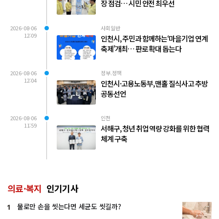
장 점검… 시민 안전 최우선
2026-08-06
사회일반
12:09
인천시, 주민과 함께하는‘마을기업 연계
축제’개최… 판로 확대 돕는다
2026-08-06
정부.정책
12:04
인천시·고용노동부, 맨홀 질식사고 추방
공동선언
2026-08-06
인천
11:59
서해구, 청년 취업 역량 강화를 위한 협력
체계 구축
의료·복지
인기기사
물로만 손을 씻는다면 세균도 씻길까?
1