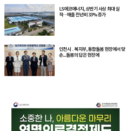
LS에코에너지, 상반기 사상 최대 실
적…매출 전년비 33% 증가
인천시 ․ 복지부, 통합돌봄 현장에서 맞
손...돌봄의 답은 현장에