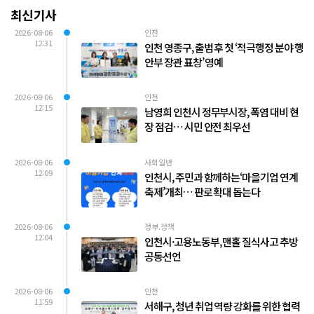
최신기사
2026-08-06
인천
12:31
인천 영종구, 출범 후 첫 ‘적극행정 분야 행
안부 장관 표창’ 영예
2026-08-06
인천
12:15
남영희 인천시 정무부시장, 폭염 대비 현
장 점검… 시민 안전 최우선
2026-08-06
사회일반
12:09
인천시, 주민과 함께하는‘마을기업 연계
축제’개최… 판로 확대 돕는다
2026-08-06
정부.정책
12:04
인천시·고용노동부, 맨홀 질식사고 추방
공동선언
2026-08-06
인천
11:59
서해구, 청년 취업 역량 강화를 위한 협력