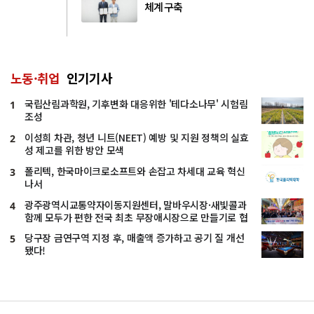
체계 구축
노동·취업
인기기사
국립산림과학원, 기후변화 대응위한 '테다소나무' 시험림
1
조성
이성희 차관, 청년 니트(NEET) 예방 및 지원 정책의 실효
2
성 제고를 위한 방안 모색
폴리텍, 한국마이크로소프트와 손잡고 차세대 교육 혁신
3
나서
광주광역시교통약자이동지원센터, 말바우시장·새빛콜과
4
함께 모두가 편한 전국 최초 무장애시장으로 만들기로 협
약
당구장 금연구역 지정 후, 매출액 증가하고 공기 질 개선
5
됐다!