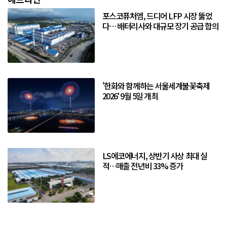
포스코퓨처엠, 드디어 LFP 시장 뚫었
다… 배터리사와 대규모 장기 공급 합의
'한화와 함께하는 서울세계불꽃축제
2026' 9월 5일 개최
LS에코에너지, 상반기 사상 최대 실
적…매출 전년비 33% 증가