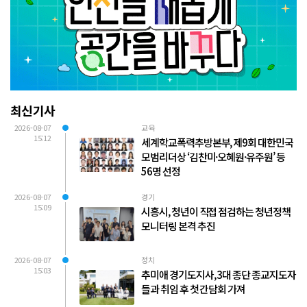
최신기사
2026-08-07
교육
15:12
세계학교폭력추방본부, 제9회 대한민국
모범리더상 ‘김찬미·오혜원·유주원’ 등
56명 선정
2026-08-07
경기
15:09
시흥시, 청년이 직접 점검하는 청년정책
모니터링 본격 추진
2026-08-07
정치
15:03
추미애 경기도지사, 3대 종단 종교지도자
들과 취임 후 첫 간담회 가져