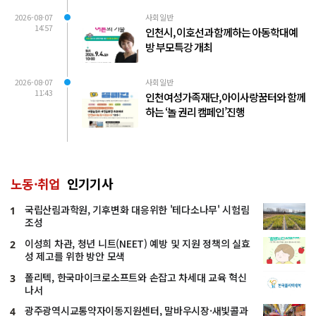
2026-08-07
사회일반
14:57
인천시, 이호선과 함께하는 아동학대예
방 부모특강 개최
2026-08-07
사회일반
11:43
인천여성가족재단, 아이사랑꿈터와 함께
하는 ‘놀 권리 캠페인’진행
노동·취업
인기기사
국립산림과학원, 기후변화 대응위한 '테다소나무' 시험림
1
조성
이성희 차관, 청년 니트(NEET) 예방 및 지원 정책의 실효
2
성 제고를 위한 방안 모색
폴리텍, 한국마이크로소프트와 손잡고 차세대 교육 혁신
3
나서
광주광역시교통약자이동지원센터, 말바우시장·새빛콜과
4