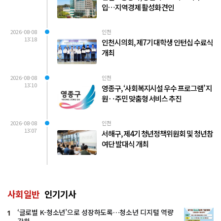
입…지역경제 활성화 견인
2026-08-08
인천
13:18
인천시의회, 제7기 대학생 인턴십 수료식
개최
2026-08-08
인천
13:10
영종구, ‘사회복지시설 우수 프로그램’ 지
원‥주민 맞춤형 서비스 추진
2026-08-08
인천
13:07
서해구, 제4기 청년정책위원회 및 청년참
여단 발대식 개최
사회일반
인기기사
‘글로벌 K-청소년’으로 성장하도록…청소년 디지털 역량
1