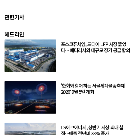
관련기사
헤드라인
포스코퓨처엠, 드디어 LFP 시장 뚫었
다… 배터리사와 대규모 장기 공급 합의
'한화와 함께하는 서울세계불꽃축제
2026' 9월 5일 개최
LS에코에너지, 상반기 사상 최대 실
적…매출 전년비 33% 증가