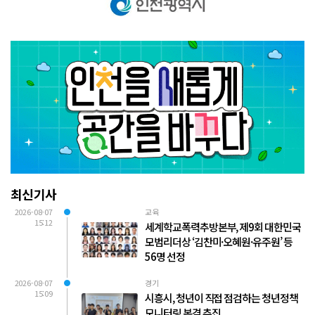
최신기사
2026-08-07
교육
15:12
세계학교폭력추방본부, 제9회 대한민국
모범리더상 ‘김찬미·오혜원·유주원’ 등
56명 선정
2026-08-07
경기
15:09
시흥시, 청년이 직접 점검하는 청년정책
모니터링 본격 추진