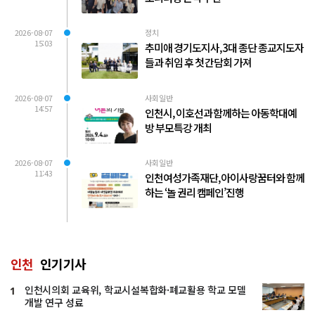
2026-08-07
정치
15:03
추미애 경기도지사, 3대 종단 종교지도자
들과 취임 후 첫 간담회 가져
2026-08-07
사회일반
14:57
인천시, 이호선과 함께하는 아동학대예
방 부모특강 개최
2026-08-07
사회일반
11:43
인천여성가족재단, 아이사랑꿈터와 함께
하는 ‘놀 권리 캠페인’진행
인천
인기기사
인천시의회 교육위, 학교시설복합화·폐교활용 학교 모델
1
개발 연구 성료