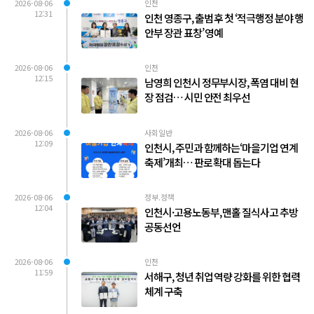
2026-08-06
인천
12:31
인천 영종구, 출범 후 첫 ‘적극행정 분야 행
안부 장관 표창’ 영예
2026-08-06
인천
12:15
남영희 인천시 정무부시장, 폭염 대비 현
장 점검… 시민 안전 최우선
2026-08-06
사회일반
12:09
인천시, 주민과 함께하는‘마을기업 연계
축제’개최… 판로 확대 돕는다
2026-08-06
정부.정책
12:04
인천시·고용노동부, 맨홀 질식사고 추방
공동선언
2026-08-06
인천
11:59
서해구, 청년 취업 역량 강화를 위한 협력
체계 구축