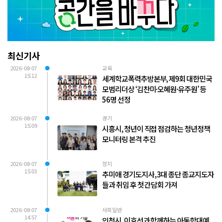
최신기사
2026-08-07
교육
15:12
세계학교폭력추방본부, 제9회 대한민국
모범리더상 ‘김찬미·오혜원·유주원’ 등
56명 선정
2026-08-07
경기
15:09
시흥시, 청년이 직접 점검하는 청년정책
모니터링 본격 추진
2026-08-07
정치
15:03
추미애 경기도지사, 3대 종단 종교지도자
들과 취임 후 첫 간담회 가져
2026-08-07
사회일반
14:57
인천시, 이호선과 함께하는 아동학대예