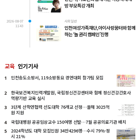
방 부모특강 개최
2026-08-07
사회일반
11:43
인천여성가족재단, 아이사랑꿈터와 함께
하는 ‘놀 권리 캠페인’진행
교육
인기기사
인천송도소방서, 119소방동요 경연대회 참가팀 모집
1
한국보건복지인력개발원, 국립정신건강센터와 함께 정신건강간호사
2
역량기반 교육 실시
3단계 산학연협력 선도대학 76개교 선정…올해 3025억
3
원 지원
국립대병원 공공임상교수 150여명 선발…7월 공공의료기관 배치
4
2024학년도 대학 모집인원 34만4296명…수시 79%·정
5
시 21%