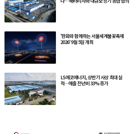
다… 배터리사와 대규모 장기 공급 합의
'한화와 함께하는 서울세계불꽃축제
2026' 9월 5일 개최
LS에코에너지, 상반기 사상 최대 실
적…매출 전년비 33% 증가