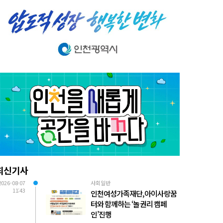
최신기사
2026-08-07
사회일반
11:43
인천여성가족재단, 아이사랑꿈
터와 함께하는 ‘놀 권리 캠페
인’진행