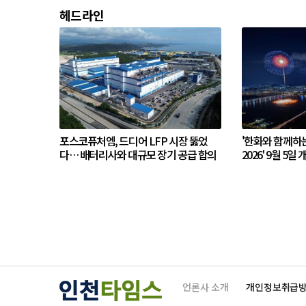
헤드라인
포스코퓨처엠, 드디어 LFP 시장 뚫었
'한화와 함께하
다… 배터리사와 대규모 장기 공급 합의
2026' 9월 5일 
언론사 소개
개인정보취급