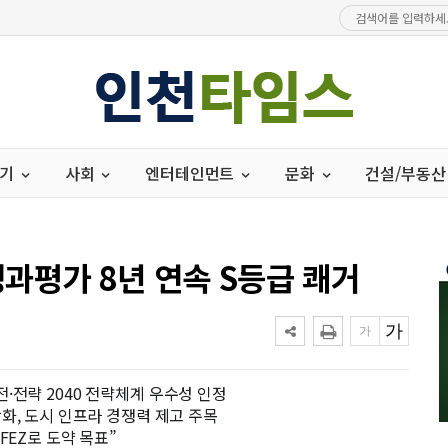
경기
사회
엔터테인먼트
문화
건설/부동산
과평가 8년 연속 S등급 쾌거
비전·전략 2040 전략체계 우수성 인정
화, 도시 인프라 경쟁력 제고 주목
FEZ로 도약 목표”