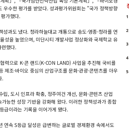
본계획」, 「국가첨단전략산업 육성 기본계획」, 「바이오경
점도 우수한 평가를 받았다. 성과평가위원회는 "국가 정책방향
 평가했다.
1
2
책성과도 냈다. 청라하늘대교 개통으로 송도·영종·청라를 연
효율성을 높였으며, 미단시티 개발사업 정상화와 국제학교 유
3
마련했다.
4
력으로 K-콘 랜드(K-CON LAND) 사업을 추진해 국비를
등 제조·바이오 중심의 산업구조를 문화·관광·콘텐츠를 아우
5
.
립, 도시 인프라 확충, 정주여건 개선, 문화·콘텐츠 산업
가능한 성장 기반을 강화해 왔다. 이러한 정책성과가 종합
) 등급이라는 기록을 이어가게 됐다.
년 연속 S등급 달성은 급변하는 글로벌 경제환경 속에서도