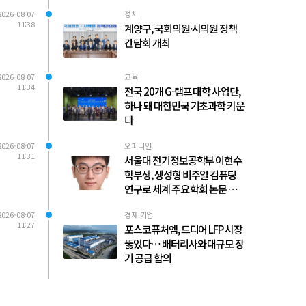
2026-08-07
정치
11:38
계양구, 국회의원·시의원 정책
간담회 개최
2026-08-07
교육
11:34
전국 20개 G-램프 대학 사업단,
하나 돼 대한민국 기초과학 키운
다
2026-08-07
오피니언
11:31
서울대 전기정보공학부 이현수
학부생, 생성형 비주얼 컴퓨팅
연구로 세계 주요 학회 논문 다수
발표
2026-08-07
경제.기업
11:27
포스코퓨처엠, 드디어 LFP 시장
뚫었다… 배터리사와 대규모 장
기 공급 합의