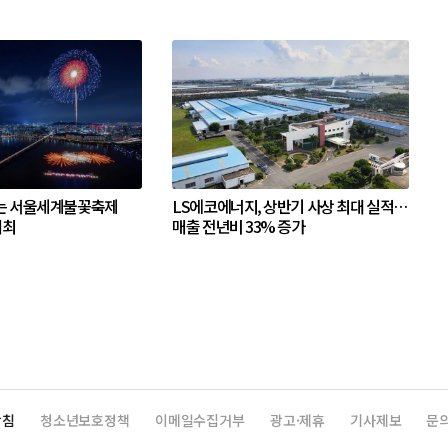
는 서울세계불꽃축제
LS에코에너지, 상반기 사상 최대 실적…
개최
매출 전년비 33% 증가
방침
청소년보호정책
이메일수집거부
광고·제휴
기사제보
문