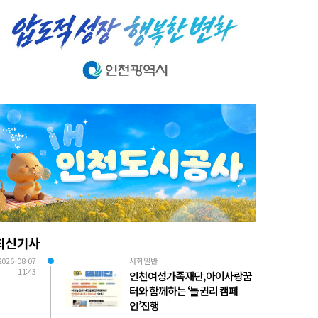
최신기사
2026-08-07
사회일반
11:43
인천여성가족재단, 아이사랑꿈
터와 함께하는 ‘놀 권리 캠페
인’진행