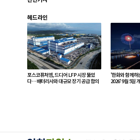
헤드라인
포스코퓨처엠, 드디어 LFP 시장 뚫었
'한화와 함께하
다… 배터리사와 대규모 장기 공급 합의
2026' 9월 5일 