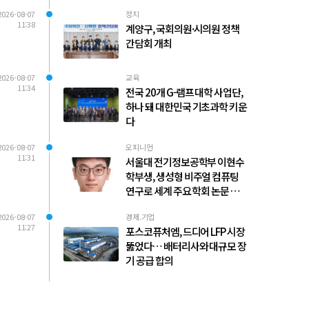
2026-08-07
정치
11:38
계양구, 국회의원·시의원 정책
간담회 개최
2026-08-07
교육
11:34
전국 20개 G-램프 대학 사업단,
하나 돼 대한민국 기초과학 키운
다
2026-08-07
오피니언
11:31
서울대 전기정보공학부 이현수
학부생, 생성형 비주얼 컴퓨팅
연구로 세계 주요 학회 논문 다수
발표
2026-08-07
경제.기업
11:27
포스코퓨처엠, 드디어 LFP 시장
뚫었다… 배터리사와 대규모 장
기 공급 합의