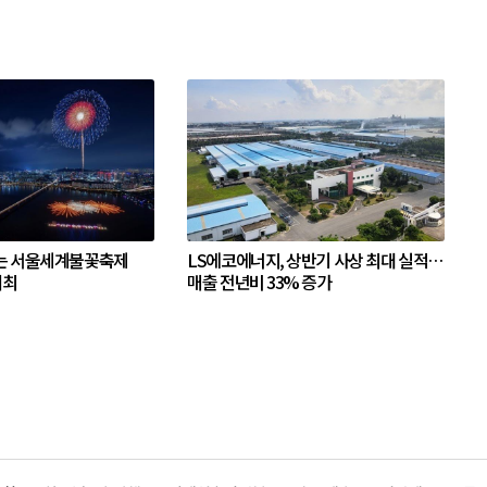
는 서울세계불꽃축제
LS에코에너지, 상반기 사상 최대 실적…
개최
매출 전년비 33% 증가