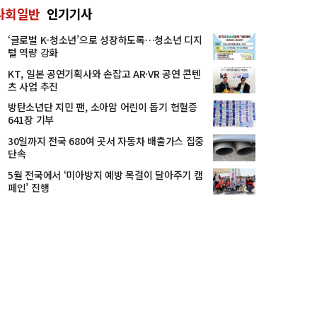
사회일반
인기기사
‘글로벌 K-청소년’으로 성장하도록…청소년 디지
털 역량 강화
KT, 일본 공연기획사와 손잡고 AR·VR 공연 콘텐
츠 사업 추진
방탄소년단 지민 팬, 소아암 어린이 돕기 헌혈증
641장 기부
30일까지 전국 680여 곳서 자동차 배출가스 집중
단속
5월 전국에서 ‘미아방지 예방 목걸이 달아주기 캠
페인’ 진행