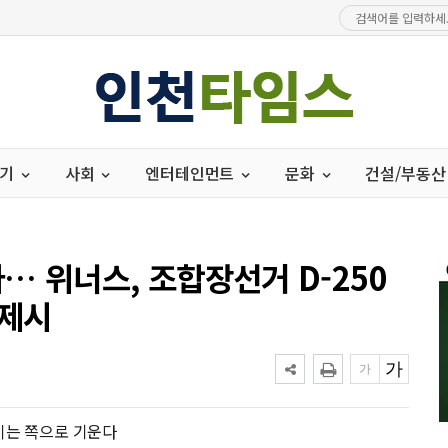
경기
사회
엔터테인먼트
문화
건설/부동산
… 위너스, 조합장선거 D-250
 제시
이는 쪽으로 기운다