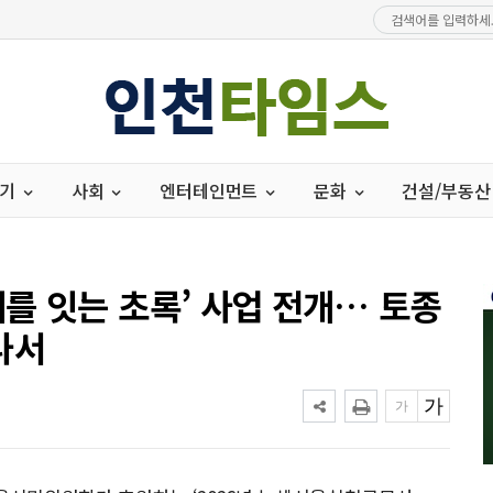
경기
사회
엔터테인먼트
문화
건설/부동산
를 잇는 초록’ 사업 전개… 토종
나서