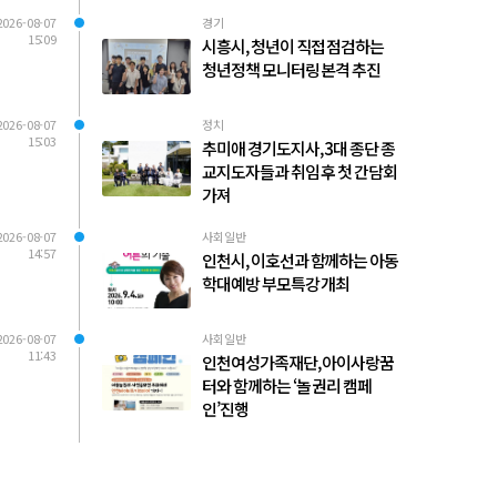
2026-08-07
경기
15:09
시흥시, 청년이 직접 점검하는
청년정책 모니터링 본격 추진
2026-08-07
정치
15:03
추미애 경기도지사, 3대 종단 종
교지도자들과 취임 후 첫 간담회
가져
2026-08-07
사회일반
14:57
인천시, 이호선과 함께하는 아동
학대예방 부모특강 개최
2026-08-07
사회일반
11:43
인천여성가족재단, 아이사랑꿈
터와 함께하는 ‘놀 권리 캠페
인’진행