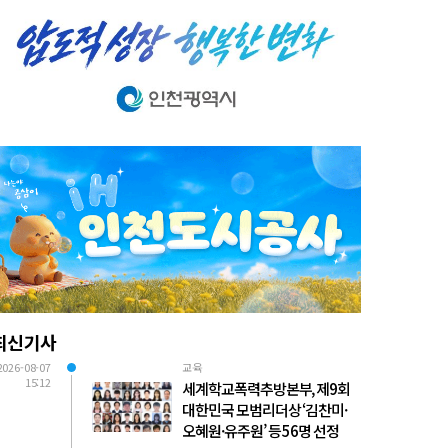
최신기사
2026-08-07
교육
15:12
세계학교폭력추방본부, 제9회
대한민국 모범리더상 ‘김찬미·
오혜원·유주원’ 등 56명 선정