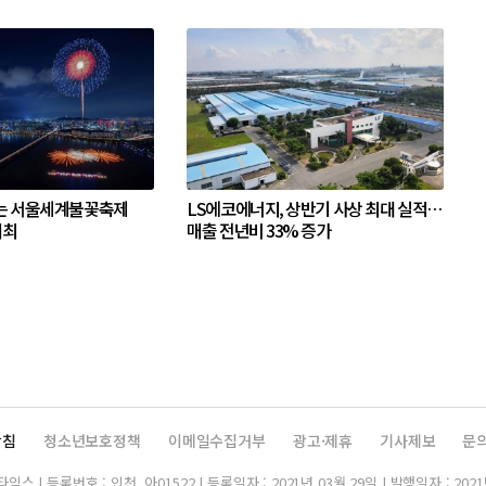
는 서울세계불꽃축제
LS에코에너지, 상반기 사상 최대 실적…
개최
매출 전년비 33% 증가
방침
청소년보호정책
이메일수집거부
광고·제휴
기사제보
문
스 | 등록번호 : 인천, 아01522 | 등록일자 : 2021년 03월 29일 | 발행일자 : 2021