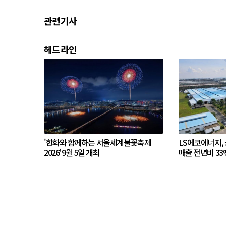
관련기사
헤드라인
'한화와 함께하는 서울세계불꽃축제
LS에코에너지,
2026' 9월 5일 개최
매출 전년비 33