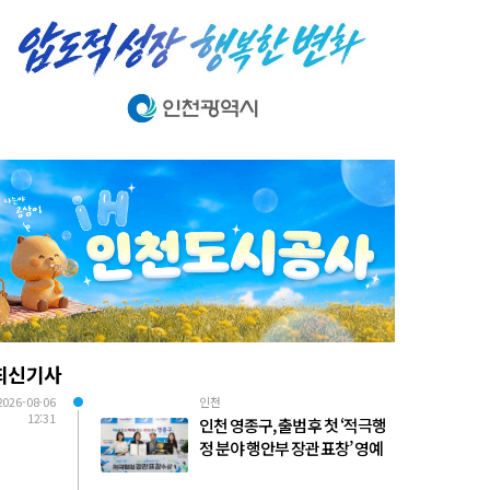
최신기사
2026-08-06
인천
12:31
인천 영종구, 출범 후 첫 ‘적극행
정 분야 행안부 장관 표창’ 영예