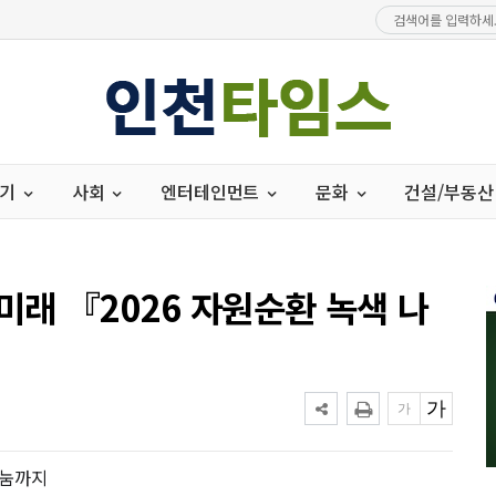
경기
사회
엔터테인먼트
문화
건설/부동산
미래 『2026 자원순환 녹색 나
나눔까지