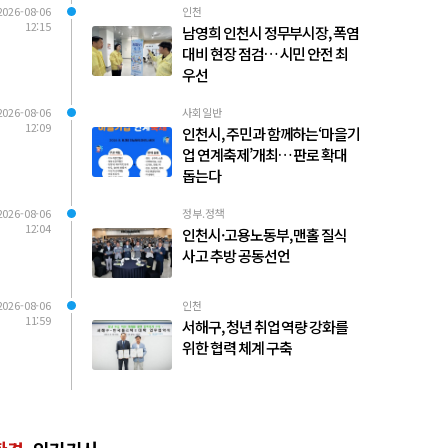
2026-08-06
인천
12:15
남영희 인천시 정무부시장, 폭염
대비 현장 점검… 시민 안전 최
우선
2026-08-06
사회일반
12:09
인천시, 주민과 함께하는‘마을기
업 연계축제’개최… 판로 확대
돕는다
2026-08-06
정부.정책
12:04
인천시·고용노동부, 맨홀 질식
사고 추방 공동선언
2026-08-06
인천
11:59
서해구, 청년 취업 역량 강화를
위한 협력 체계 구축