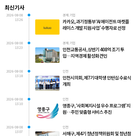
최신기사
2026-08-08
경제.기업
13:26
카카오, 과기정통부 ‘AI 에이전트 마켓플
레이스 개발 지원 사업’ 수행자로 선정
2026-08-08
경제.기업
13:23
인천교통공사, 상반기 408억 조기 투
입…지역경제 활성화 견인
2026-08-08
인천
13:18
인천시의회, 제7기 대학생 인턴십 수료식
개최
2026-08-08
인천
13:10
영종구, ‘사회복지시설 우수 프로그램’ 지
원‥주민 맞춤형 서비스 추진
2026-08-08
인천
13:07
서해구, 제4기 청년정책위원회 및 청년참