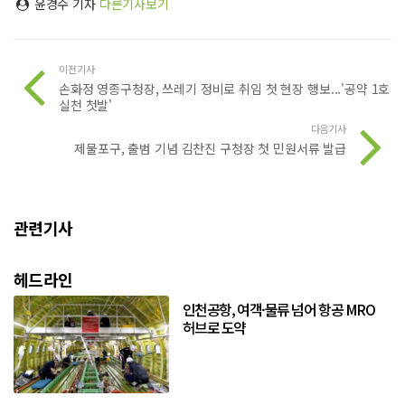
윤경수 기자
다른기사보기
이전기사
손화정 영종구청장, 쓰레기 정비로 취임 첫 현장 행보...'공약 1호
실천 첫발'
다음기사
제물포구, 출범 기념 김찬진 구청장 첫 민원서류 발급
관련기사
헤드라인
인천공항, 여객·물류 넘어 항공 MRO
허브로 도약