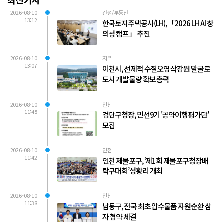
최신기사
2026-08-10
건설/부동산
13:12
한국토지주택공사(LH), 「2026 LH AI 창
의성 캠프」 추진
2026-08-10
지역
13:07
이천시, 선제적 수질오염 삭감원 발굴로
도시 개발물량 확보 총력
2026-08-10
인천
11:48
검단구청장, 민선9기 '공약이행평가단'
모집
2026-08-10
인천
11:42
인천 제물포구, ‘제1회 제물포구청장배
탁구대회’성황리 개최
2026-08-10
인천
11:38
남동구, 전국 최초 압수물품 자원순환 삼
자 협약 체결