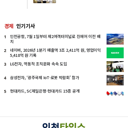
경제
인기기사
인천공항, 7월 1일부터 제2여객터미널로 진에어 이전 배
1
치
네이버, 2026년 1분기 매출액 3조 2,411억 원, 영업이익
2
5,418억 원 기록
LG전자, 역동적 조직문화 속속 도입
3
삼성전자, ‘광주국제 IoT·로봇 박람회’ 참가
4
현대카드, SC제일은행-현대카드 15종 공개
5