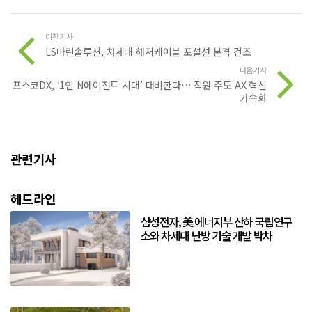
이전기사
LS마린솔루션, 차세대 해저케이블 포설선 본격 건조
다음기사
포스코DX, ‘1인 N에이전트 시대’ 대비한다… 직원 주도 AX 혁신
가속화
관련기사
헤드라인
삼성전자, 美 에너지부 산하 국립연구
소와 차세대 난방 기술 개발 박차