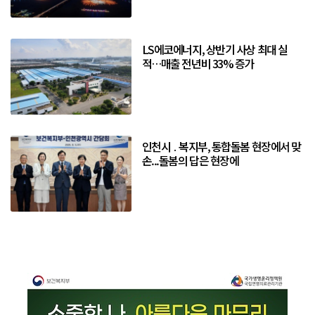
LS에코에너지, 상반기 사상 최대 실
적…매출 전년비 33% 증가
인천시 ․ 복지부, 통합돌봄 현장에서 맞
손...돌봄의 답은 현장에