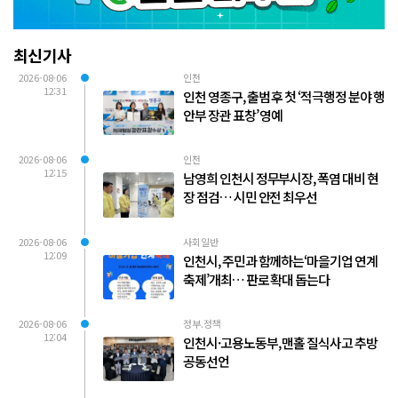
최신기사
2026-08-06
인천
12:31
인천 영종구, 출범 후 첫 ‘적극행정 분야 행
안부 장관 표창’ 영예
2026-08-06
인천
12:15
남영희 인천시 정무부시장, 폭염 대비 현
장 점검… 시민 안전 최우선
2026-08-06
사회일반
12:09
인천시, 주민과 함께하는‘마을기업 연계
축제’개최… 판로 확대 돕는다
2026-08-06
정부.정책
12:04
인천시·고용노동부, 맨홀 질식사고 추방
공동선언