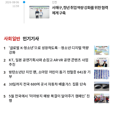
2026-08-06
인천
11:59
서해구, 청년 취업 역량 강화를 위한 협력
체계 구축
사회일반
인기기사
‘글로벌 K-청소년’으로 성장하도록…청소년 디지털 역량
1
강화
KT, 일본 공연기획사와 손잡고 AR·VR 공연 콘텐츠 사업
2
추진
방탄소년단 지민 팬, 소아암 어린이 돕기 헌혈증 641장 기
3
부
30일까지 전국 680여 곳서 자동차 배출가스 집중 단속
4
5월 전국에서 ‘미아방지 예방 목걸이 달아주기 캠페인’ 진
5
행