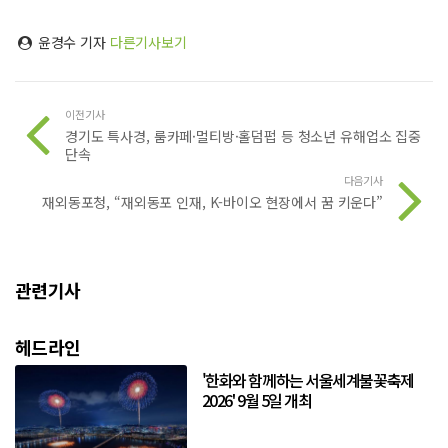
윤경수 기자
다른기사보기
이전기사
경기도 특사경, 룸카페·멀티방·홀덤펍 등 청소년 유해업소 집중
단속
다음기사
재외동포청, “재외동포 인재, K-바이오 현장에서 꿈 키운다”
관련기사
헤드라인
'한화와 함께하는 서울세계불꽃축제
2026' 9월 5일 개최