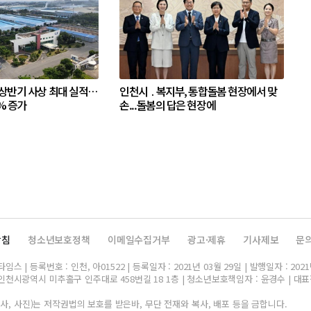
 상반기 사상 최대 실적…
인천시 ․ 복지부, 통합돌봄 현장에서 맞
% 증가
손...돌봄의 답은 현장에
방침
청소년보호정책
이메일수집거부
광고·제휴
기사제보
문
스 | 등록번호 : 인천, 아01522 | 등록일자 : 2021년 03월 29일 | 발행일자 : 2021
인천시광역시 미추홀구 인주대로 458번길 18 1층 | 청소년보호책임자 : 윤경수 | 대표전화 
, 사진)는 저작권법의 보호를 받은바, 무단 전재와 복사, 배포 등을 금합니다.