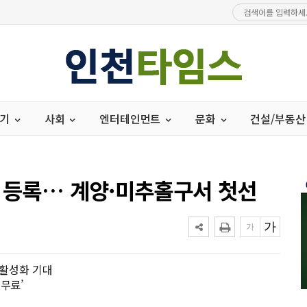
경기
사회
엔터테인먼트
문화
건설/부동산
로 등록… 계양·미추홀구서 첫선
 활성화 기대
무료’