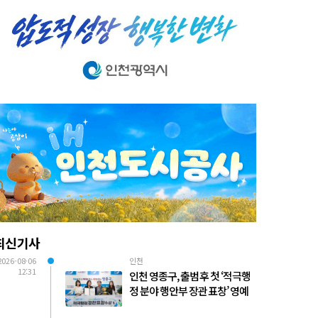
최신기사
2026-08-06
인천
12:31
인천 영종구, 출범 후 첫 ‘적극행
정 분야 행안부 장관 표창’ 영예