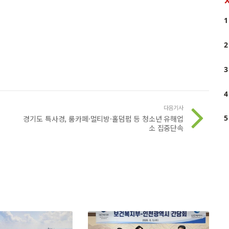
1
2
3
4
다음기사
5
경기도 특사경, 룸카페·멀티방·홀덤펍 등 청소년 유해업
소 집중단속