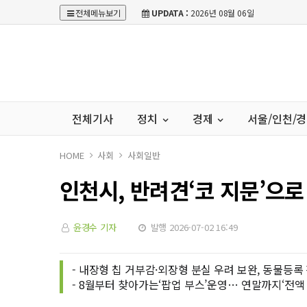
전체메뉴보기
UPDATA :
2026년 08월 06일
전체기사
정치
경제
서울/인천/
HOME
사회
사회일반
인천시, 반려견‘코 지문’으
윤경수 기자
발행 2026-07-02 16:49
- 내장형 칩 거부감·외장형 분실 우려 보완, 동물등록
- 8월부터 찾아가는‘팝업 부스’운영… 연말까지‘전액 