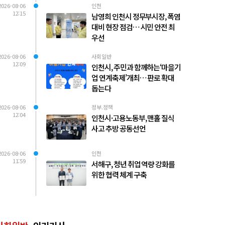
2026-08-06
인천
12:15
남영희 인천시 정무부시장, 폭염
대비 현장 점검… 시민 안전 최
우선
2026-08-06
사회일반
12:09
인천시, 주민과 함께하는‘마을기
업 연계축제’개최… 판로 확대
돕는다
2026-08-06
정부.정책
12:04
인천시·고용노동부, 맨홀 질식
사고 추방 공동선언
2026-08-06
인천
11:59
서해구, 청년 취업 역량 강화를
위한 협력 체계 구축