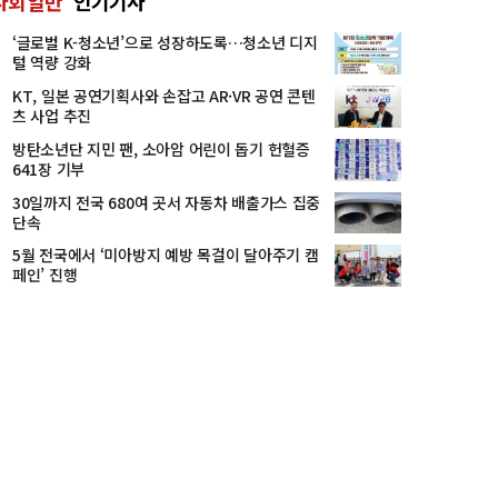
사회일반
인기기사
‘글로벌 K-청소년’으로 성장하도록…청소년 디지
털 역량 강화
KT, 일본 공연기획사와 손잡고 AR·VR 공연 콘텐
츠 사업 추진
방탄소년단 지민 팬, 소아암 어린이 돕기 헌혈증
641장 기부
30일까지 전국 680여 곳서 자동차 배출가스 집중
단속
5월 전국에서 ‘미아방지 예방 목걸이 달아주기 캠
페인’ 진행