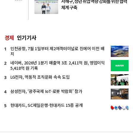
서해구, 청년 취업 역량 강화를 위한 협력
체계 구축
경제
인기기사
인천공항, 7월 1일부터 제2여객터미널로 진에어 이전 배
1
치
네이버, 2026년 1분기 매출액 3조 2,411억 원, 영업이익
2
5,418억 원 기록
LG전자, 역동적 조직문화 속속 도입
3
삼성전자, ‘광주국제 IoT·로봇 박람회’ 참가
4
현대카드, SC제일은행-현대카드 15종 공개
5