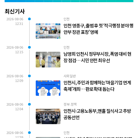
최신기사
2026-08-06
인천
12:31
인천 영종구, 출범 후 첫 ‘적극행정 분야 행
안부 장관 표창’ 영예
2026-08-06
인천
12:15
남영희 인천시 정무부시장, 폭염 대비 현
장 점검… 시민 안전 최우선
2026-08-06
사회일반
12:09
인천시, 주민과 함께하는‘마을기업 연계
축제’개최… 판로 확대 돕는다
2026-08-06
정부.정책
12:04
인천시·고용노동부, 맨홀 질식사고 추방
공동선언
2026-08-06
인천
11:59