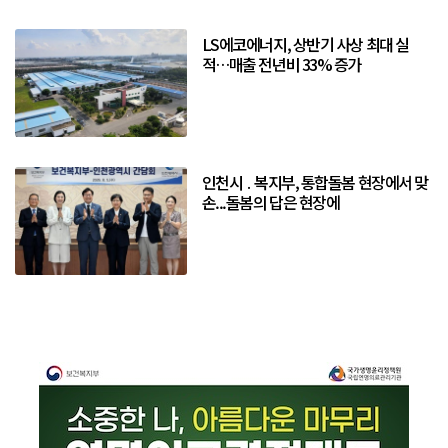
LS에코에너지, 상반기 사상 최대 실
적…매출 전년비 33% 증가
인천시 ․ 복지부, 통합돌봄 현장에서 맞
손...돌봄의 답은 현장에