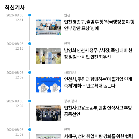
최신기사
2026-08-06
인천
12:31
인천 영종구, 출범 후 첫 ‘적극행정 분야 행
안부 장관 표창’ 영예
2026-08-06
인천
12:15
남영희 인천시 정무부시장, 폭염 대비 현
장 점검… 시민 안전 최우선
2026-08-06
사회일반
12:09
인천시, 주민과 함께하는‘마을기업 연계
축제’개최… 판로 확대 돕는다
2026-08-06
정부.정책
12:04
인천시·고용노동부, 맨홀 질식사고 추방
공동선언
2026-08-06
인천
11:59
서해구, 청년 취업 역량 강화를 위한 협력