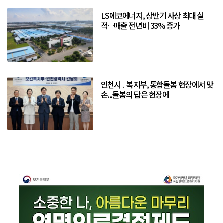
LS에코에너지, 상반기 사상 최대 실
적…매출 전년비 33% 증가
인천시 ․ 복지부, 통합돌봄 현장에서 맞
손...돌봄의 답은 현장에