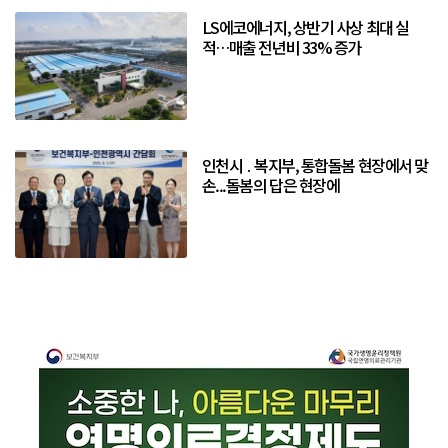
LS에코에너지, 상반기 사상 최대 실
적…매출 전년비 33% 증가
인천시 ․ 복지부, 통합돌봄 현장에서 맞
손...돌봄의 답은 현장에