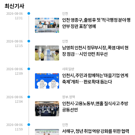
최신기사
2026-08-06
인천
12:31
인천 영종구, 출범 후 첫 ‘적극행정 분야 행
안부 장관 표창’ 영예
2026-08-06
인천
12:15
남영희 인천시 정무부시장, 폭염 대비 현
장 점검… 시민 안전 최우선
2026-08-06
사회일반
12:09
인천시, 주민과 함께하는‘마을기업 연계
축제’개최… 판로 확대 돕는다
2026-08-06
정부.정책
12:04
인천시·고용노동부, 맨홀 질식사고 추방
공동선언
2026-08-06
인천
11:59
서해구, 청년 취업 역량 강화를 위한 협력