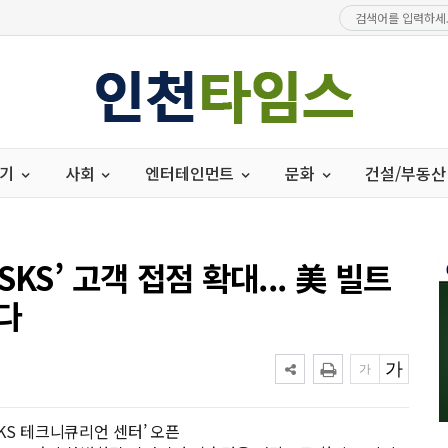
경기
사회
엔터테인먼트
문화
건설/부동산
KS’ 고객 접점 확대... 美 빌트
다
SKS 테크니큐리언 센터’ 오픈