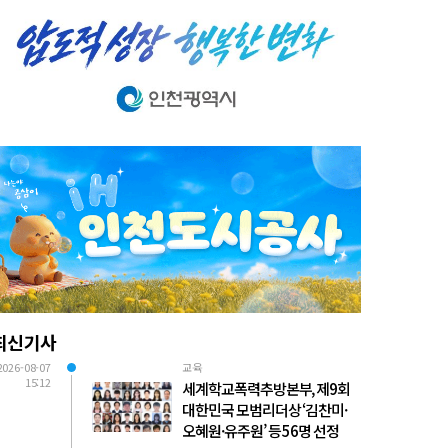
최신기사
2026-08-07
교육
15:12
세계학교폭력추방본부, 제9회
대한민국 모범리더상 ‘김찬미·
오혜원·유주원’ 등 56명 선정