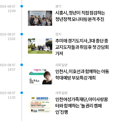
2026-08-07
경기
15:09
시흥시, 청년이 직접 점검하는
청년정책 모니터링 본격 추진
2026-08-07
정치
15:03
추미애 경기도지사, 3대 종단 종
교지도자들과 취임 후 첫 간담회
가져
2026-08-07
사회일반
14:57
인천시, 이호선과 함께하는 아동
학대예방 부모특강 개최
2026-08-07
사회일반
11:43
인천여성가족재단, 아이사랑꿈
터와 함께하는 ‘놀 권리 캠페
인’진행