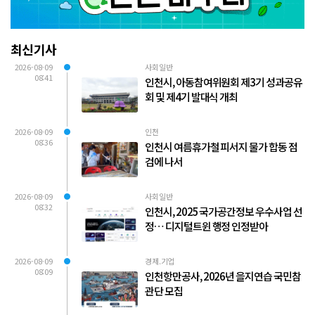
최신기사
2026-08-09
사회일반
08:41
인천시, 아동참여위원회 제3기 성과공유
회 및 제4기 발대식 개최
2026-08-09
인천
08:36
인천시 여름휴가철 피서지 물가 합동 점
검에 나서
2026-08-09
사회일반
08:32
인천시, 2025 국가공간정보 우수사업 선
정… 디지털트윈 행정 인정받아
2026-08-09
경제.기업
08:09
인천항만공사, 2026년 을지연습 국민참
관단 모집