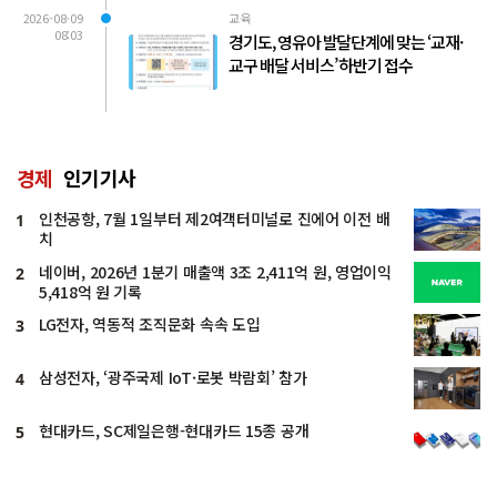
2026-08-09
교육
08:03
경기도, 영유아 발달단계에 맞는 ‘교재·
교구 배달 서비스’ 하반기 접수
경제
인기기사
인천공항, 7월 1일부터 제2여객터미널로 진에어 이전 배
1
치
네이버, 2026년 1분기 매출액 3조 2,411억 원, 영업이익
2
5,418억 원 기록
LG전자, 역동적 조직문화 속속 도입
3
삼성전자, ‘광주국제 IoT·로봇 박람회’ 참가
4
현대카드, SC제일은행-현대카드 15종 공개
5