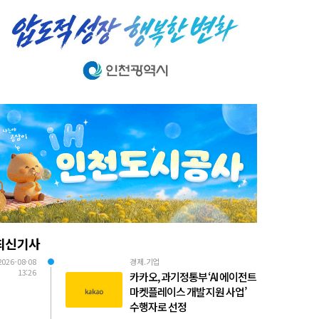
최신기사
2026-08-08
경제.기업
13:26
카카오, 과기정통부 ‘AI 에이전트
마켓플레이스 개발 지원 사업’
수행자로 선정