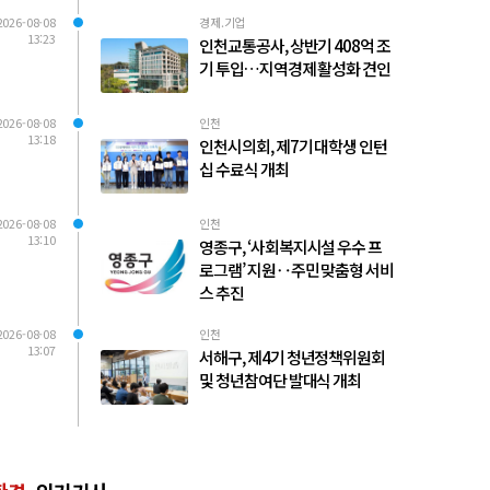
2026-08-08
경제.기업
13:23
인천교통공사, 상반기 408억 조
기 투입…지역경제 활성화 견인
2026-08-08
인천
13:18
인천시의회, 제7기 대학생 인턴
십 수료식 개최
2026-08-08
인천
13:10
영종구, ‘사회복지시설 우수 프
로그램’ 지원‥주민 맞춤형 서비
스 추진
2026-08-08
인천
13:07
서해구, 제4기 청년정책위원회
및 청년참여단 발대식 개최