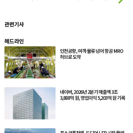
관련기사
헤드라인
인천공항, 여객·물류 넘어 항공 MRO
허브로 도약
네이버, 2026년 2분기 매출액 3조
3,888억 원, 영업이익 5,203억 원 기록
포스코퓨처엠, 드디어 LFP 시장 뚫었