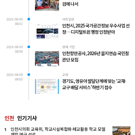
검에 나서
2026-08-09
사회일반
08:32
인천시, 2025 국가공간정보 우수사업 선
정… 디지털트윈 행정 인정받아
2026-08-09
경제.기업
08:09
인천항만공사, 2026년 을지연습 국민참
관단 모집
2026-08-09
교육
08:03
경기도, 영유아 발달단계에 맞는 ‘교재·
교구 배달 서비스’ 하반기 접수
인천
인기기사
인천시의회 교육위, 학교시설복합화·폐교활용 학교 모델
1
개발 연구 성료