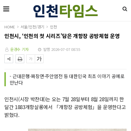
HOME
서울/인천/경기
인천
인천시, ‘인천의 첫 시리즈’담은 개항장 공방체험 운영
윤경수 기자
발행 2026-07-07 08:55
- 근대은행·짜장면·주안염전 등 대한민국 최초 이야기 공예로
만난다
인천시(시장 박찬대)는 오는 7월 28일부터 8월 28일까지 한
달간 1883개항살롱에서 「개항장 공방체험」을 운영한다고
밝혔다.