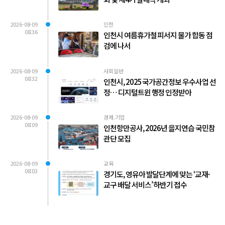
2026-08-09
인천
08:36
인천시 여름휴가철 피서지 물가 합동 점
검에 나서
2026-08-09
사회일반
08:32
인천시, 2025 국가공간정보 우수사업 선
정… 디지털트윈 행정 인정받아
2026-08-09
경제.기업
08:09
인천항만공사, 2026년 을지연습 국민참
관단 모집
2026-08-09
교육
08:03
경기도, 영유아 발달단계에 맞는 ‘교재·
교구 배달 서비스’ 하반기 접수